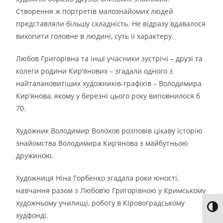
Створення ж портретів малознайомих людей
представляли більшу складність. Не відразу вдавалося
вихопити головне в людині, суть її характеру.
Любов Григорівна та інші учасники зустрічі – друзі та
колеги родини Кир’янових – згадали одного з
найталановитіших художників-графіків – Володимира
Кир’янова, якому у березні цього року виповнилося б
70.
Художник Володимир Волохов розповів цікаву історію
знайомства Володимира Кир’янова з майбутньою
дружиною.
Художниця Ніна Горбенко згадала роки юності,
навчання разом з Любов’ю Григорівною у Кримському
художньому училищі, роботу в Кіровоградському
Toggl
худфонді.