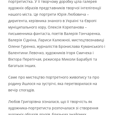
портретистка. У її творчому доробку ціла галерея
художніх образів представників творчої інтелігенції
нашого міста. Це портрети Юрія Любовича –
диригента, керівника знаного в Україні та Європі
муніципального хору, Олексія Корепанова –
письменника-фантаста, поетів Валерія Гончаренка,
Валерія Сідніна, Лариси Калюжної, мистецтвознавиці
Олени Гуренко, журналістів Бронислава Куманського і
Валентини Левочко, художників Ігоря Смичека і
Віктора Перепічая, режисера Миколи Барабулі та
багатьох інших.
Саме про мистецтво портретного живопису та про
родину йшлося на зустрічі, яка перетворилася на
вечір спогадів.
Любов Григорівна зізналася, що її творчість як
художника-портретиста розпочалася зі створення
художніх образів друзів, близьких знайомих.