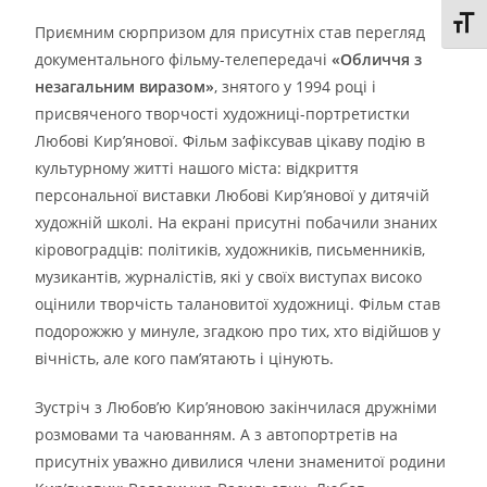
Toggl
Приємним сюрпризом для присутніх став перегляд
документального фільму-телепередачі
«Обличчя з
незагальним виразом»
, знятого у 1994 році і
присвяченого творчості художниці-портретистки
Любові Кир’янової. Фільм зафіксував цікаву подію в
культурному житті нашого міста: відкриття
персональної виставки Любові Кир’янової у дитячій
художній школі. На екрані присутні побачили знаних
кіровоградців: політиків, художників, письменників,
музикантів, журналістів, які у своїх виступах високо
оцінили творчість талановитої художниці. Фільм став
подорожжю у минуле, згадкою про тих, хто відійшов у
вічність, але кого пам’ятають і цінують.
Зустріч з Любов’ю Кир’яновою закінчилася дружніми
розмовами та чаюванням. А з автопортретів на
присутніх уважно дивилися члени знаменитої родини