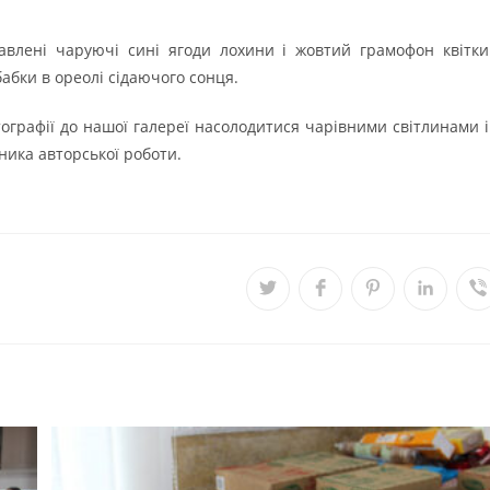
авлені чаруючі сині ягоди лохини і жовтий грамофон квітки
бабки в ореолі сідаючого сонця.
ографії до нашої галереї насолодитися чарівними світлинами і
ника авторської роботи.