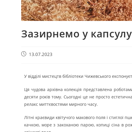
Зазирнемо у капсулу
13.07.2023
У відділі мистецтв бібліотеки Чижевського експонуєт
Ця чудова архівна колекція представлена роботам
десяти років тому. Сьогодні це не просто естетичн
релакс миттєвостями мирного часу.
Літні краєвиди квітучого макового поля і стиглої п
качкою, море з закоханою парою, копиці сіна в ро