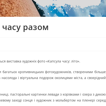
 часу разом
ься виставка художніх фото «Капсула часу: літо».
и багатьох кропивницьких фотохудожників, створеними більше
а насолода і віртуальна подорож околицями міста, а своєрідний
шениці, пасторальні картинки левади з корівками і озера з дикою
жевому заході сонця і художник з мольбертом на пленері серед