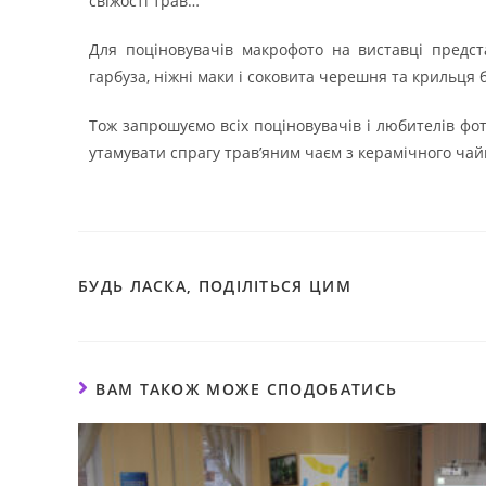
свіжості трав…
Для поціновувачів макрофото на виставці предст
гарбуза, ніжні маки і соковита черешня та крильця 
Тож запрошуємо всіх поціновувачів і любителів фот
утамувати спрагу трав’яним чаєм з керамічного чай
БУДЬ ЛАСКА, ПОДІЛІТЬСЯ ЦИМ
ВАМ ТАКОЖ МОЖЕ СПОДОБАТИСЬ