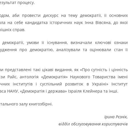
езультат процесу.
дом, аби провести дискурс на тему демократії, її основних
ла на себе кандидатка історичних наук Інна Вівсяна, до якої
ішніх справ.
 демократії, умови її існування, визначали ключові ознаки
судження про демократію, аналізували та оцінювали стан її
 представлені такі цікаві видання, як «Про сутність і цінність
ізи Райс, антологія «Демократія» Наукового Товариства імені
чних інститутів і суспільний розвиток в Україні» Інститут
аса НАНУ, «Демократія і держава» Ізраїля Клейнера та інші.
тального залу книгозбірні.
Ірина Рєзнік,
відділ обслуговування користувачів