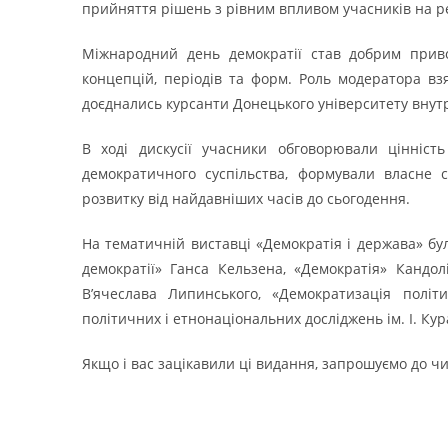
прийняття рішень з рівним впливом учасників на р
Міжнародний день демократії став добрим приво
концепцій, періодів та форм. Роль модератора взя
доєднались курсанти Донецького університету внутр
В ході дискусії учасники обговорювали цінність
демократичного суспільства, формували власне 
розвитку від найдавніших часів до сьогодення.
На тематичній виставці «Демократія і держава» були
демократії» Ганса Кельзена, «Демократія» Кандол
В’ячеслава Липинського, «Демократизація політи
політичних і етнонаціональних досліджень ім. І. Кур
Якщо і вас зацікавили ці видання, запрошуємо до чи