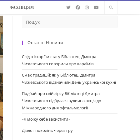
О
ФАХІВЦЯМ
Останні Новини
Слід в історії міста: у Бібліотеці Дмитра
Чижевського говорили про караїмів
Смак традицій: як у Бібліотеці Дмитра
Чижевського відзначили День української кухні
Подбай про свій зір: у Бібліотеці Дмитра
Чижевського відбулася вулична акція до
Міжнародного дня офтальмології
«Я можу себе захистити»
Діалог поколінь через гру