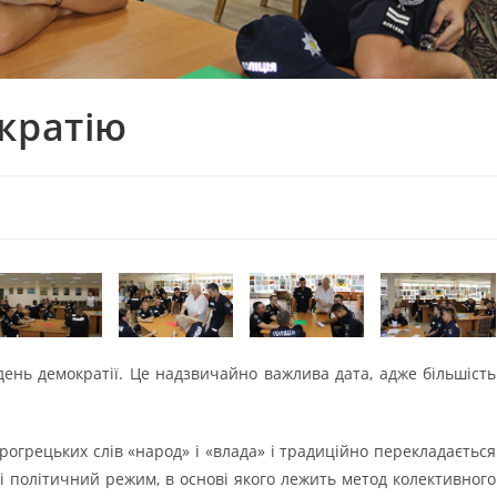
кратію
день демократії. Це надзвичайно важлива дата, адже більшість
арогрецьких слів «народ» і «влада» і традиційно перекладається
і політичний режим, в основі якого лежить метод колективного