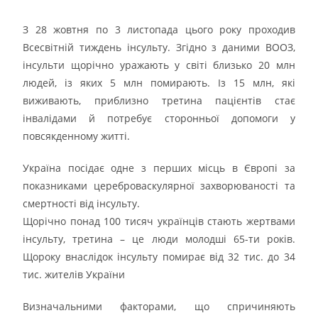
З 28 жовтня по 3 листопада цього року проходив
Всесвітній тиждень інсульту. Згідно з даними ВООЗ,
інсульти щорічно уражають у світі близько 20 млн
людей, із яких 5 млн помирають. Із 15 млн, які
виживають, приблизно третина пацієнтів стає
інвалідами й потребує сторонньої допомоги у
повсякденному житті.
Україна посідає одне з перших місць в Європі за
показниками цереброваскулярної захворюваності та
смертності від інсульту.
Щорічно понад 100 тисяч українців стають жертвами
інсульту, третина – це люди молодші 65-ти років.
Щороку внаслідок інсульту помирає від 32 тис. до 34
тис. жителів України
Визначальними факторами, що спричиняють