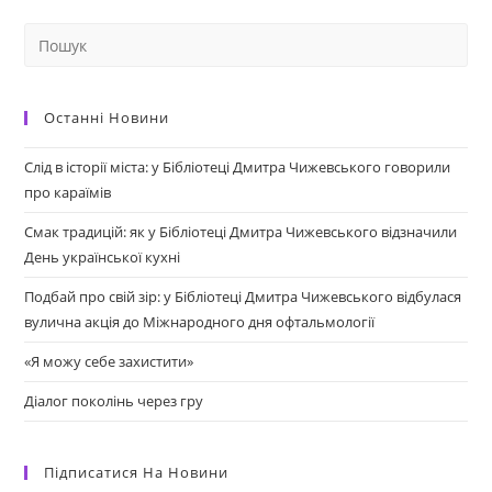
Останні Новини
Слід в історії міста: у Бібліотеці Дмитра Чижевського говорили
про караїмів
Смак традицій: як у Бібліотеці Дмитра Чижевського відзначили
День української кухні
Подбай про свій зір: у Бібліотеці Дмитра Чижевського відбулася
вулична акція до Міжнародного дня офтальмології
«Я можу себе захистити»
Діалог поколінь через гру
Підписатися На Новини