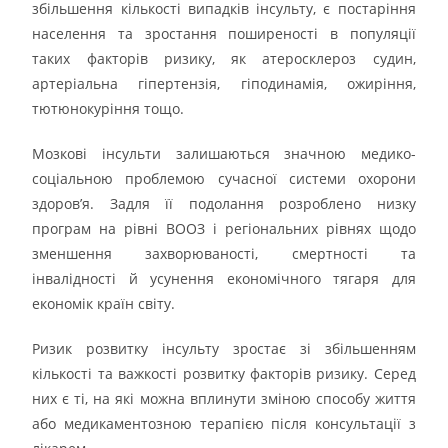
збільшення кількості випадків інсульту, є постаріння
населення та зростання поширеності в популяції
таких факторів ризику, як атеросклероз судин,
артеріальна гіпертензія, гіподинамія, ожиріння,
тютюнокуріння тощо.
Мозкові інсульти залишаються значною медико-
соціальною проблемою сучасної системи охорони
здоров’я. Задля її подолання розроблено низку
програм на рівні ВООЗ і регіональних рівнях щодо
зменшення захворюваності, смертності та
інвалідності й усунення економічного тягаря для
економік країн світу.
Ризик розвитку інсульту зростає зі збільшенням
кількості та важкості розвитку факторів ризику. Серед
них є ті, на які можна вплинути зміною способу життя
або медикаментозною терапією після консультації з