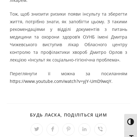
лікарем.
Тож, щоб знизити ризики появи інсульту та зберегти
життя, потрібно знати, як запобігти цьому. З такими
рекомендаціями у відділі документів з питань
медицини та охорони здоров’я ОУНБ імені Дмитра
Чижевського виступив лікар Обласного центру
контролю та профілактики хвороб Дмитро Орлов з
лекцією «Інсульт як соціально-гігієнічна проблема».
Переглянути її можна за посиланням
https://www.youtube.com/watch?v=yjY-UmD9wqY
.
БУДЬ ЛАСКА, ПОДІЛІТЬСЯ ЦИМ
Toggl