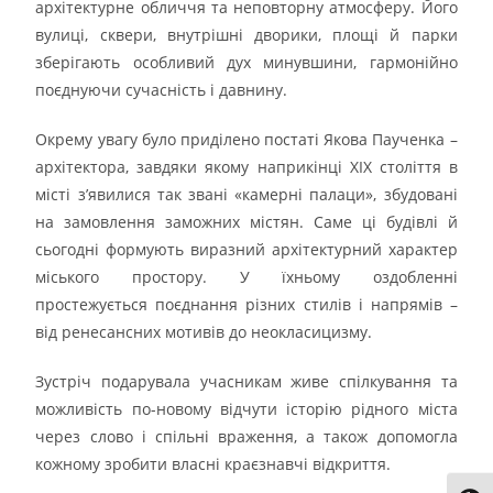
архітектурне обличчя та неповторну атмосферу. Його
вулиці, сквери, внутрішні дворики, площі й парки
зберігають особливий дух минувшини, гармонійно
поєднуючи сучасність і давнину.
Окрему увагу було приділено постаті Якова Паученка –
архітектора, завдяки якому наприкінці ХІХ століття в
місті з’явилися так звані «камерні палаци», збудовані
на замовлення заможних містян. Саме ці будівлі й
сьогодні формують виразний архітектурний характер
міського простору. У їхньому оздобленні
простежується поєднання різних стилів і напрямів –
від ренесансних мотивів до неокласицизму.
Зустріч подарувала учасникам живе спілкування та
можливість по-новому відчути історію рідного міста
через слово і спільні враження, а також допомогла
кожному зробити власні краєзнавчі відкриття.