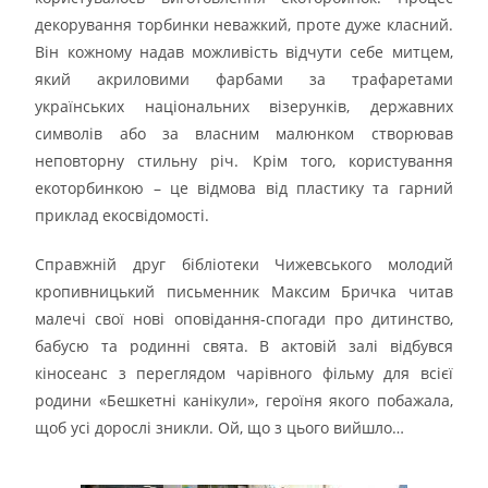
декорування торбинки неважкий, проте дуже класний.
Він кожному надав можливість відчути себе митцем,
який акриловими фарбами за трафаретами
українських національних візерунків, державних
символів або за власним малюнком створював
неповторну стильну річ. Крім того, користування
екоторбинкою – це відмова від пластику та гарний
приклад екосвідомості.
Справжній друг бібліотеки Чижевського молодий
кропивницький письменник Максим Бричка читав
малечі свої нові оповідання-спогади про дитинство,
бабусю та родинні свята. В актовій залі відбувся
кіносеанс з переглядом чарівного фільму для всієї
родини «Бешкетні канікули», героїня якого побажала,
щоб усі дорослі зникли. Ой, що з цього вийшло…