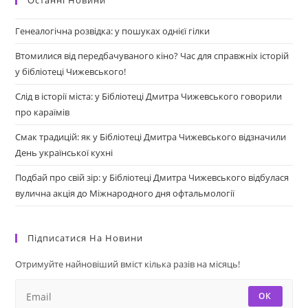
Останні Новини
Генеалогічна розвідка: у пошуках однієї гілки
Втомилися від передбачуваного кіно? Час для справжніх історій
у бібліотеці Чижевського!
Слід в історії міста: у Бібліотеці Дмитра Чижевського говорили
про караїмів
Смак традицій: як у Бібліотеці Дмитра Чижевського відзначили
День української кухні
Подбай про свій зір: у Бібліотеці Дмитра Чижевського відбулася
вулична акція до Міжнародного дня офтальмології
Підписатися На Новини
Отримуйте найновіший вміст кілька разів на місяць!
ОК