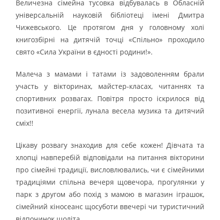
Величезна сімейна тусовка відбувалась в Обласній
універсальній науковій бібліотеці імені Дмитра
Чижевського. Це протягом дня у головному холі
книгозбірні на дитячій точці «Спільно» проходило
свято «Сила України в єдності родини!».
Малеча з мамами і татами із задоволенням брали
участь у вікторинах, майстер-класах, читаннях та
спортивних розвагах. Повітря просто іскрилося від
позитивної енергії, лунала весела музика та дитячий
сміх!!
Цікаву розвагу знаходив для себе кожен! Дівчата та
хлопці навперебій відповідали на питання вікторини
про сімейні традиції, висловлювались, чи є сімейними
традиціями спільна вечеря щовечора, прогулянки у
парк з другом або похід з мамою в магазин іграшок,
сімейний кіносеанс щосуботи ввечері чи туристичний
відпочинок щоліта.