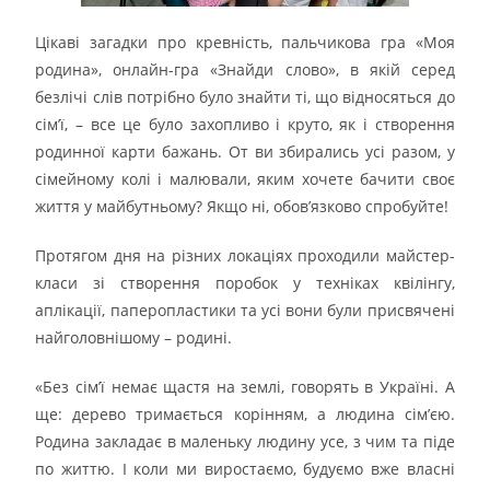
Цікаві загадки про кревність, пальчикова гра «Моя
родина», онлайн-гра «Знайди слово», в якій серед
безлічі слів потрібно було знайти ті, що відносяться до
сім’ї, – все це було захопливо і круто, як і створення
родинної карти бажань. От ви збирались усі разом, у
сімейному колі і малювали, яким хочете бачити своє
життя у майбутньому? Якщо ні, обов’язково спробуйте!
Протягом дня на різних локаціях проходили майстер-
класи зі створення поробок у техніках квілінгу,
аплікації, паперопластики та усі вони були присвячені
найголовнішому – родині.
«Без сім’ї немає щастя на землі, говорять в Україні. А
ще: дерево тримається корінням, а людина сім’єю.
Родина закладає в маленьку людину усе, з чим та піде
по життю. І коли ми виростаємо, будуємо вже власні