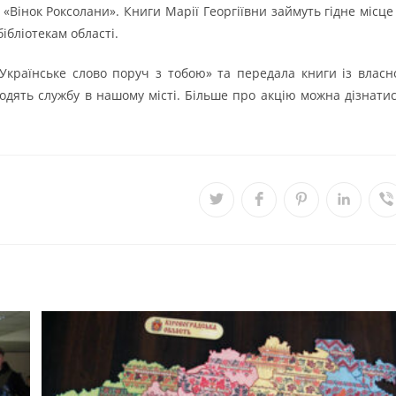
«Вінок Роксолани». Книги Марії Георгіївни займуть гідне місце
ібліотекам області.
«Українське слово поруч з тобою» та передала книги із власн
одять службу в нашому місті. Більше про акцію можна дізнати
Відкрити
Відкрити
Відкрити
Відкрит
В
в
в
в
в
в
новому
новому
новому
новому
н
вікні
вікні
вікні
вікні
в