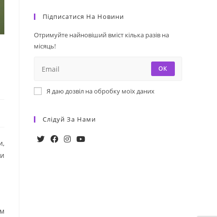
Підписатися На Новини
Отримуйте найновіший вміст кілька разів на
місяць!
ОК
Я даю дозвіл на обробку моїх даних
Слідуй За Нами
и,
Opens
Opens
Opens
Opens
ни
in
in
in
in
a
a
a
a
new
new
new
new
tab
tab
tab
tab
ам