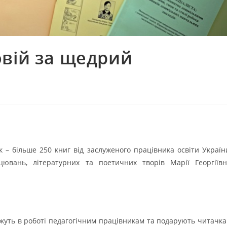
овій за щедрий
– більше 250 книг від заслуженого працівника освіти Україн
цювань, літературних та поетичних творів Марії Георгіїв
ожуть в роботі педагогічним працівникам та подарують читачк