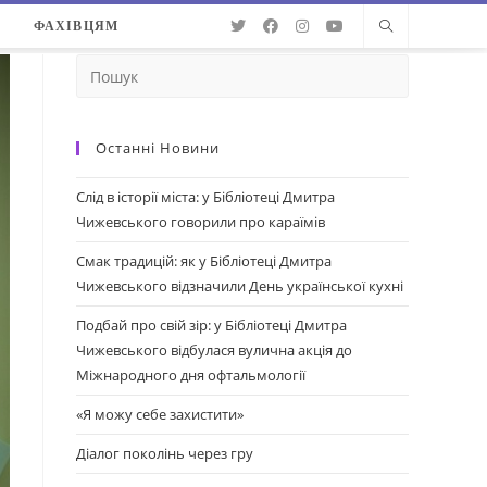
О
ФАХІВЦЯМ
Останні Новини
Слід в історії міста: у Бібліотеці Дмитра
Чижевського говорили про караїмів
Смак традицій: як у Бібліотеці Дмитра
Чижевського відзначили День української кухні
Подбай про свій зір: у Бібліотеці Дмитра
Чижевського відбулася вулична акція до
Міжнародного дня офтальмології
«Я можу себе захистити»
Діалог поколінь через гру