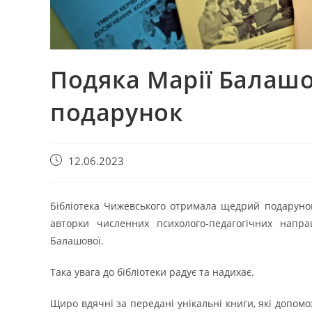
Подяка Марії Балаш
подарунок
Запис
12.06.2023
опубліковано:
Бібліотека Чижевського отримала щедрий подарунок 
авторки численних психолого-педагогічних напра
Балашової.
Така увага до бібліотеки радує та надихає.
Щиро вдячні за передані унікальні книги, які допом