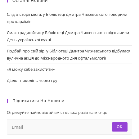
Останні Новини
Слід в історії міста: у Бібліотеці Дмитра Чижевського говорили
про караїмів
Смак традицій: як у Бібліотеці Дмитра Чижевського відзначили
День української кухні
Подбай про свій зір: у Бібліотеці Дмитра Чижевського відбулася
вулична акція до Міжнародного дня офтальмології
«Я можу себе захистити»
Діалог поколінь через гру
Підписатися На Новини
Отримуйте найновіший вміст кілька разів на місяць!
ОК