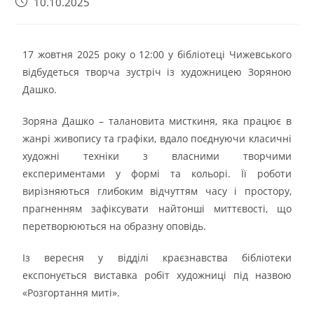
10.10.2025
17 жовтня 2025 року о 12:00 у бібліотеці Чижевського
відбудеться творча зустріч із художницею Зоряною
Дашко.
Зоряна Дашко – талановита мисткиня, яка працює в
жанрі живопису та графіки, вдало поєднуючи класичні
художні техніки з власними творчими
експериментами у формі та кольорі. Її роботи
вирізняються глибоким відчуттям часу і простору,
прагненням зафіксувати найтонші миттєвості, що
перетворюються на образну оповідь.
Із вересня у відділі краєзнавства бібліотеки
експонується виставка робіт художниці під назвою
«Розгортання миті».