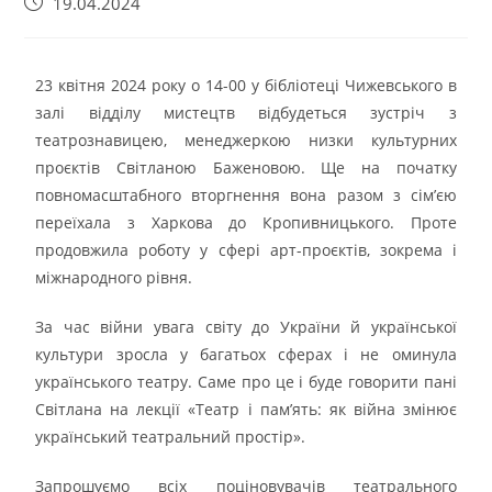
19.04.2024
23 квітня 2024 року о 14-00 у бібліотеці Чижевського в
залі відділу мистецтв відбудеться зустріч з
театрознавицею, менеджеркою низки культурних
проєктів Світланою Баженовою. Ще на початку
повномасштабного вторгнення вона разом з сім’єю
переїхала з Харкова до Кропивницького. Проте
продовжила роботу у сфері арт-проєктів, зокрема і
міжнародного рівня.
За час війни увага світу до України й української
культури зросла у багатьох сферах і не оминула
українського театру. Саме про це і буде говорити пані
Світлана на лекції «Театр і пам’ять: як війна змінює
український театральний простір».
Запрошуємо всіх поціновувачів театрального