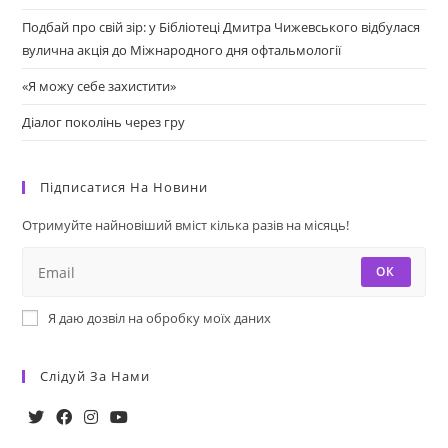
Подбай про свій зір: у Бібліотеці Дмитра Чижевського відбулася
вулична акція до Міжнародного дня офтальмології
«Я можу себе захистити»
Діалог поколінь через гру
Підписатися На Новини
Отримуйте найновіший вміст кілька разів на місяць!
ОК
Я даю дозвіл на обробку моїх даних
Слідуй За Нами