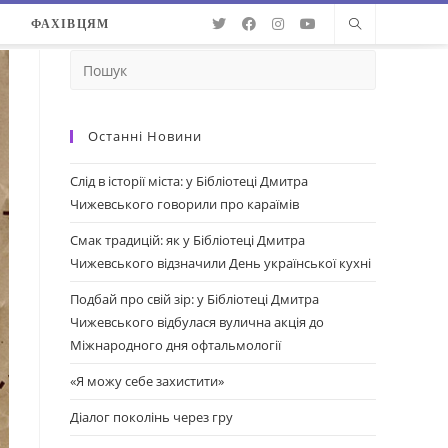
О
ФАХІВЦЯМ
Останні Новини
Слід в історії міста: у Бібліотеці Дмитра
Чижевського говорили про караїмів
Смак традицій: як у Бібліотеці Дмитра
Чижевського відзначили День української кухні
Подбай про свій зір: у Бібліотеці Дмитра
Чижевського відбулася вулична акція до
Міжнародного дня офтальмології
«Я можу себе захистити»
Діалог поколінь через гру