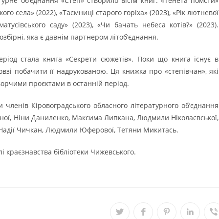
урне об’єднання «Степ» створило вісім книг: «Тенета помсти»
ого села» (2022), «Таємниці старого горіха» (2023), «Рік лютневої
матусівського саду» (2023), «Чи бачать небеса котів?» (2023).
озбірні, яка є давнім партнером літоб’єднання.
еріод стала книга «Секрети сюжетів». Поки що книга існує в
взі побачити її надрукованою. Ця книжка про «степівчан», які
орчими проєктами в останній період.
и членів Кіровоградського обласного літературного об’єднання
ної, Ніни Даниленко, Максима Липкана, Людмили Ніколаєвської,
 Надії Чичкан, Людмили Юферової, Тетяни Микитась.
лі краєзнавства бібліотеки Чижевського.