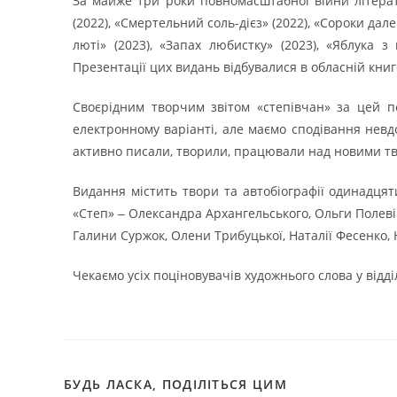
За майже три роки повномасштабної війни літерат
(2022), «Смертельний соль-дієз» (2022), «Сороки далек
люті» (2023), «Запах любистку» (2023), «Яблука з 
Презентації цих видань відбувалися в обласній книг
Своєрідним творчим звітом «степівчан» за цей п
електронному варіанті, але маємо сподівання невдо
активно писали, творили, працювали над новими тв
Видання містить твори та автобіографії одинадцят
«Степ» ‒ Олександра Архангельського, Ольги Полеві
Галини Суржок, Олени Трибуцької, Наталії Фесенко,
Чекаємо усіх поціновувачів художнього слова у відді
БУДЬ ЛАСКА, ПОДІЛІТЬСЯ ЦИМ