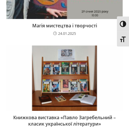
Toggl
Магія мистецтва і творчості
24.01.2025
Toggl
Книжкова виставка «Павло Загребельний –
класик української літератури»