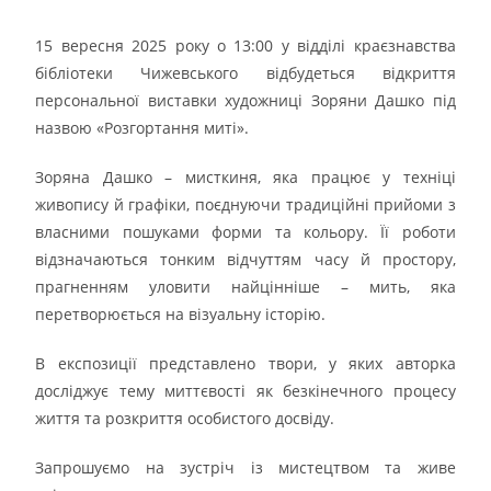
15 вересня 2025 року о 13:00 у відділі краєзнавства
бібліотеки Чижевського відбудеться відкриття
персональної виставки художниці Зоряни Дашко під
назвою «Розгортання миті».
Зоряна Дашко – мисткиня, яка працює у техніці
живопису й графіки, поєднуючи традиційні прийоми з
власними пошуками форми та кольору. Її роботи
відзначаються тонким відчуттям часу й простору,
прагненням уловити найцінніше – мить, яка
перетворюється на візуальну історію.
В експозиції представлено твори, у яких авторка
досліджує тему миттєвості як безкінечного процесу
життя та розкриття особистого досвіду.
Запрошуємо на зустріч із мистецтвом та живе