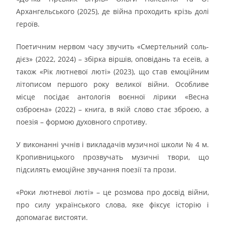
Архангельського (2025), де війна проходить крізь долі
героїв.
Поетичним нервом часу звучить «Смертельний соль-
дієз» (2022, 2024) – збірка віршів, оповідань та есеїв, а
також «Рік лютневої люті» (2023), що став емоційним
літописом першого року великої війни. Особливе
місце посідає антологія воєнної лірики «Весна
озброєна» (2022) – книга, в якій слово стає зброєю, а
поезія – формою духовного спротиву.
У виконанні учнів і викладачів музичної школи № 4 м.
Кропивницького прозвучать музичні твори, що
підсилять емоційне звучання поезії та прози.
«Роки лютневої люті» – це розмова про досвід війни,
про силу українського слова, яке фіксує історію і
допомагає вистояти.