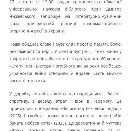
27 лютого о 12:00 відділ краєзнавства обласної
універсальної наукової бібліотеко імені Дмитра
Чижевського запрошує на літературно-музичний
захід, присвячений річниці повномасштабного
вторгнення росії в Україну.
Подія об’єднає слово і музику як простір пам’яті, болю,
незламності та надії. У центрі зустрічі – тема війни у
творчості авторів обласного літературного об’єднання
«Степ» імені Віктора Погрібного, які за роки російсько-
української війни створили й видали шість книжок
воєнної тематики.
У доробку авторів – книги, що народилися з болю і
спротиву, з досвіду втрат і віри в Перемогу. Це
пронизливі оповідання «Велосипед без лівої педалі»
(2025) і глибокі, психологічно насичені повісті «Чи
бачать небеса котів» (2025). Це драматична й чуттєва
«Дочка гірських вітрів» Ольги Полевіної та О.