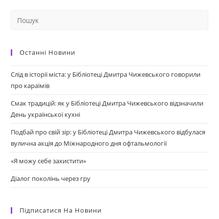
Останні Новини
Слід в історії міста: у Бібліотеці Дмитра Чижевського говорили
про караїмів
Смак традицій: як у Бібліотеці Дмитра Чижевського відзначили
День української кухні
Подбай про свій зір: у Бібліотеці Дмитра Чижевського відбулася
вулична акція до Міжнародного дня офтальмології
«Я можу себе захистити»
Діалог поколінь через гру
Підписатися На Новини