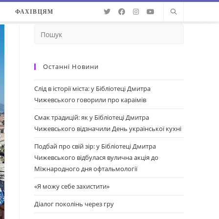
О
ФАХІВЦЯМ
Останні Новини
Слід в історії міста: у Бібліотеці Дмитра
Чижевського говорили про караїмів
Смак традицій: як у Бібліотеці Дмитра
Чижевського відзначили День української кухні
Подбай про свій зір: у Бібліотеці Дмитра
Чижевського відбулася вулична акція до
Міжнародного дня офтальмології
«Я можу себе захистити»
Діалог поколінь через гру