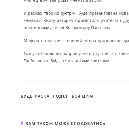
мистецтвом, театром і кінематографом.
У рамках творчої зустрічі буде презентована нова
книжки». Книгу авторка присвятила учителю і дру
політичному діячеві Володимиру Панченку.
Модератор зустрічі – вчений-літературознавець, до
Тож усіх бажаючих запрошуємо на зустріч з ціка
Гребньовою. Вхід за читацькими квитками.
БУДЬ ЛАСКА, ПОДІЛІТЬСЯ ЦИМ
ВАМ ТАКОЖ МОЖЕ СПОДОБАТИСЬ