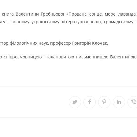
 книга Валентини Гребньової «Прованс, сонце, море, лаванда,
гу – знаному українському літературознавцю, громадському і
ктор філологічних наук, професор Григорій Клочек.
вою співрозмовницею і талановитою письменницею Валентиною