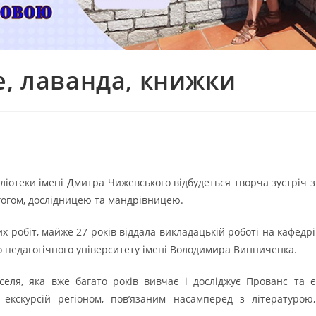
е, лаванда, книжки
ібліотеки імені Дмитра Чижевського відбудеться творча зустріч з
огом, дослідницею та мандрівницею.
х робіт, майже 27 років віддала викладацькій роботі на кафедрі
о педагогічного університету імені Володимира Винниченка.
еля, яка вже багато років вивчає і досліджує Прованс та є
екскурсій регіоном, пов’язаним насамперед з літературою,