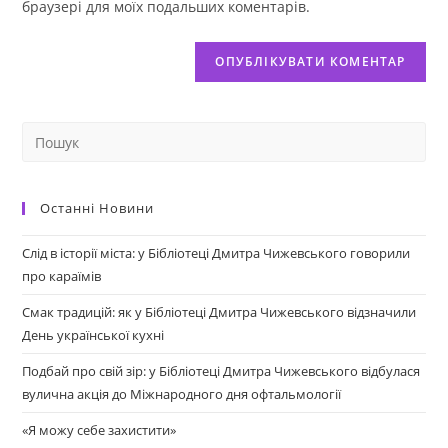
браузері для моїх подальших коментарів.
Останні Новини
Слід в історії міста: у Бібліотеці Дмитра Чижевського говорили
про караїмів
Смак традицій: як у Бібліотеці Дмитра Чижевського відзначили
День української кухні
Подбай про свій зір: у Бібліотеці Дмитра Чижевського відбулася
вулична акція до Міжнародного дня офтальмології
«Я можу себе захистити»