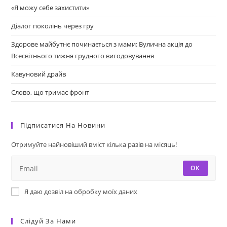
«Я можу себе захистити»
Діалог поколінь через гру
Здорове майбутнє починається з мами: Вулична акція до
Всесвітнього тижня грудного вигодовування
Кавуновий драйв
Слово, що тримає фронт
Підписатися На Новини
Отримуйте найновіший вміст кілька разів на місяць!
ОК
Я даю дозвіл на обробку моїх даних
Слідуй За Нами