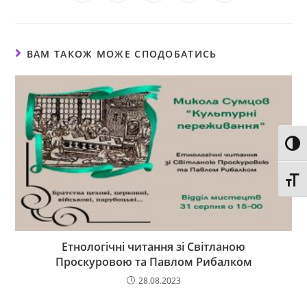
ВАМ ТАКОЖ МОЖЕ СПОДОБАТИСЬ
Toggl
Toggl
Етнологічні читання зі Світланою
Проскуровою та Павлом Рибалком
28.08.2023