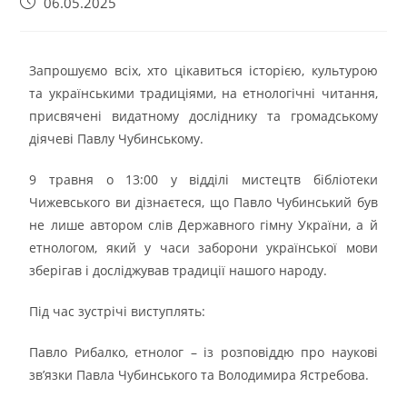
06.05.2025
Запрошуємо всіх, хто цікавиться історією, культурою
та українськими традиціями, на етнологічні читання,
присвячені видатному досліднику та громадському
діячеві Павлу Чубинському.
9 травня о 13:00 у відділі мистецтв бібліотеки
Чижевського ви дізнаєтеся, що Павло Чубинський був
не лише автором слів Державного гімну України, а й
етнологом, який у часи заборони української мови
зберігав і досліджував традиції нашого народу.
Під час зустрічі виступлять:
Павло Рибалко, етнолог – із розповіддю про наукові
зв’язки Павла Чубинського та Володимира Ястребова.