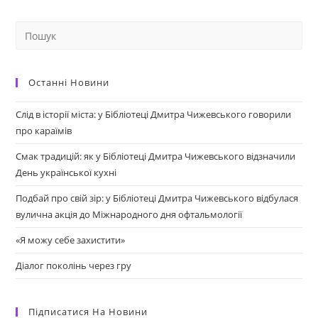
Останні Новини
Слід в історії міста: у Бібліотеці Дмитра Чижевського говорили
про караїмів
Смак традицій: як у Бібліотеці Дмитра Чижевського відзначили
День української кухні
Подбай про свій зір: у Бібліотеці Дмитра Чижевського відбулася
вулична акція до Міжнародного дня офтальмології
«Я можу себе захистити»
Діалог поколінь через гру
Підписатися На Новини