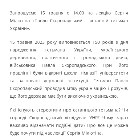
Запрошуємо 15 травня о 14.00 на лекцію Сергія
Мілютіна «Павло Скоропадський – останній гетьман
України».
15 травня 2023 року виповнюється 150 років з дня
народження гетьмана України, українського
державного, політичного і громадського діяча,
військовика Павла Скоропадського. При його
правлінні були відкриті школи, гімназії, університети
та засновані державні інституції. Гетьман Павло
Скоропадський проводив м’яку українізацію і розумів,
що його держава має бути виключно українською.
Які існують стереотипи про останнього гетьмана? Чи
справді Скоропадський ліквідував УНР? Чому зараз
важливо відзначати подібні дати? Про все це можна
буде почути під час лекції Сергія Мілютіна.