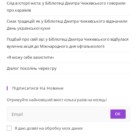
Слід в історії міста: у Бібліотеці Дмитра Чижевського говорили
про караїмів
Смак традицій: як у Бібліотеці Дмитра Чижевського відзначили
День української кухні
Подбай про свій зір: у Бібліотеці Дмитра Чижевського відбулася
вулична акція до Міжнародного дня офтальмології
«Я можу себе захистити»
Діалог поколінь через гру
Підписатися На Новини
Отримуйте найновіший вміст кілька разів на місяць!
ОК
Я даю дозвіл на обробку моїх даних