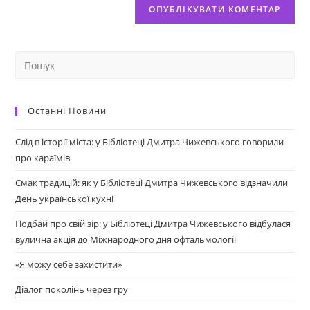
Останні Новини
Слід в історії міста: у Бібліотеці Дмитра Чижевського говорили
про караїмів
Смак традицій: як у Бібліотеці Дмитра Чижевського відзначили
День української кухні
Подбай про свій зір: у Бібліотеці Дмитра Чижевського відбулася
вулична акція до Міжнародного дня офтальмології
«Я можу себе захистити»
Діалог поколінь через гру