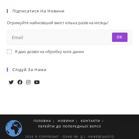
Підписатися На Новини
Отримуйте найновіший вміст кілька разів на місяць!
ОК
Я даю дозвіл на обробку моїх даних
Слідуй За Нами
ГОЛОВНА
НОВИНИ
КОНТАКТИ
ПЕРЕЙТИ ДО ПОПЕРЕДНЬОЇ ВЕРСІЇ
2026 © COPYRIGHT · ОУНБ ІМ. Д.І. ЧИЖЕВСЬКОГО