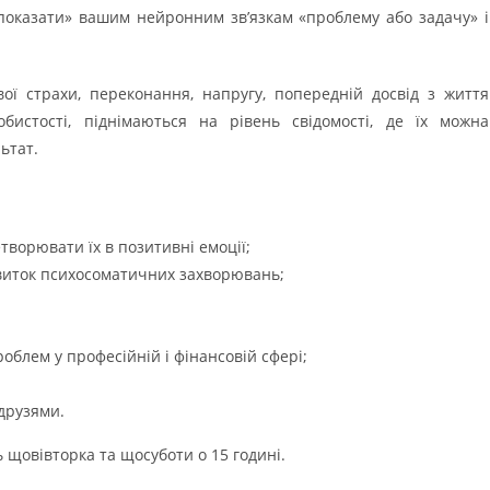
показати» вашим нейронним зв’язкам «проблему або задачу» і
ї страхи, переконання, напругу, попередній досвід з життя
истості, піднімаються на рівень свідомості, де їх можна
ьтат.
творювати їх в позитивні емоції;
звиток психосоматичних захворювань;
облем у професійній і фінансовій сфері;
друзями.
 щовівторка та щосуботи о 15 годині.