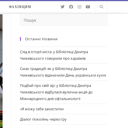
О
ФАХІВЦЯМ
Останні Новини
Слід в історії міста: у Бібліотеці Дмитра
Чижевського говорили про караїмів
Смак традицій: як у Бібліотеці Дмитра
Чижевського відзначили День української кухні
Подбай про свій зір: у Бібліотеці Дмитра
Чижевського відбулася вулична акція до
Міжнародного дня офтальмології
«Я можу себе захистити»
Діалог поколінь через гру