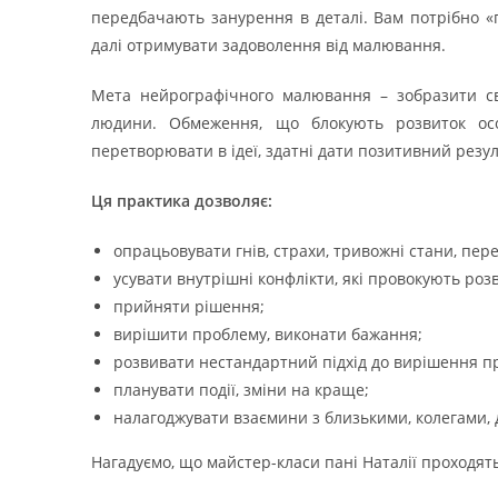
передбачають занурення в деталі. Вам потрібно «
далі отримувати задоволення від малювання.
Мета нейрографічного малювання – зобразити сво
людини. Обмеження, що блокують розвиток особ
перетворювати в ідеї, здатні дати позитивний резул
Ця практика дозволяє:
опрацьовувати гнів, страхи, тривожні стани, пере
усувати внутрішні конфлікти, які провокують ро
прийняти рішення;
вирішити проблему, виконати бажання;
розвивати нестандартний підхід до вирішення пр
планувати події, зміни на краще;
налагоджувати взаємини з близькими, колегами, 
Нагадуємо, що майстер-класи пані Наталії проходять