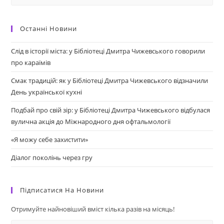
Останні Новини
Слід в історії міста: у Бібліотеці Дмитра Чижевського говорили
про караїмів
Смак традицій: як у Бібліотеці Дмитра Чижевського відзначили
День української кухні
Подбай про свій зір: у Бібліотеці Дмитра Чижевського відбулася
вулична акція до Міжнародного дня офтальмології
«Я можу себе захистити»
Діалог поколінь через гру
Підписатися На Новини
Отримуйте найновіший вміст кілька разів на місяць!