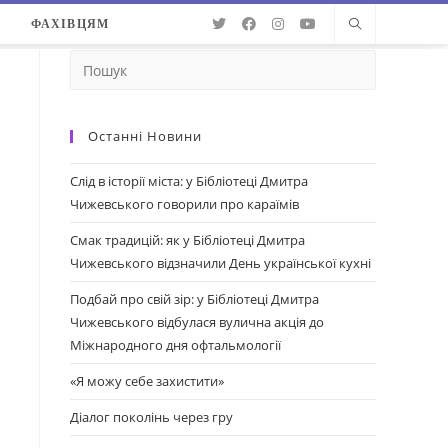
О
ФАХІВЦЯМ
Останні Новини
Слід в історії міста: у Бібліотеці Дмитра
Чижевського говорили про караїмів
Смак традицій: як у Бібліотеці Дмитра
Чижевського відзначили День української кухні
Подбай про свій зір: у Бібліотеці Дмитра
Чижевського відбулася вулична акція до
Міжнародного дня офтальмології
«Я можу себе захистити»
Діалог поколінь через гру