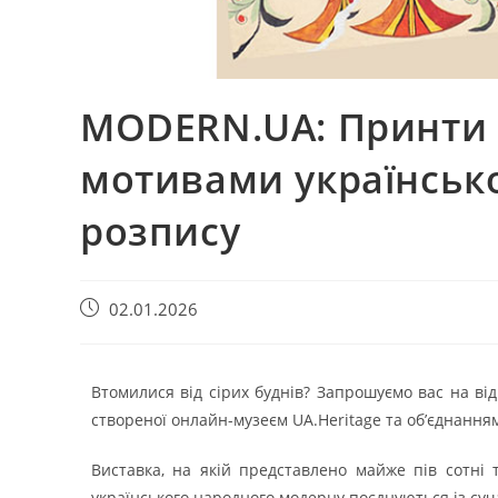
MODERN.UA: Принти 
мотивами українськ
розпису
02.01.2026
Втомилися від сірих буднів? Запрошуємо вас на ві
створеної онлайн-музеєм UA.Heritage та об’єднання
Виставка, на якій представлено майже пів сотні 
українського народного модерну поєднуються із су