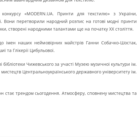
 конкурсу «MODERN.UA. Принти для текстилю» з України,
і. Вони перетворили народний розпис на готові модні принти
нки, створені народними талантами ще на початку ХХ століття.
о імен наших неймовірних майстрів Ганни Собачко-Шостак,
ї та Глікерії Цибульової.
олі бібліотеки Чижевського за участі Музею музичної культури ім.
і мистецтв Центральноукраїнського державного університету ім.
рн стає трендом сьогодення. Атмосферу, сповнену мистецтва та