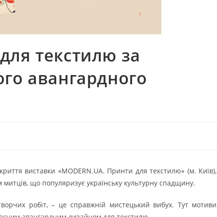
для текстилю за
ого авангардного
дкриття виставки «MODERN.UA. Принти для текстилю» (м. Київ),
м митців, що популяризує українську культурну спадщину.
творчих робіт, – це справжній мистецький вибух. Тут мотиви
часним авангардним дизайном для текстилю.