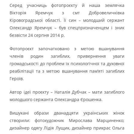
Серед учасниць фотопроєкту й наша землячка
Вікторія Яремчук з смт Добровеличківка
Кіровоградської області. Її син – молодший сержант
Олександр Яремчук – був спецпризначенцем і зник
безвісти 24 серпня 2014 р.
Фотопроєкт започатковано з метою вшанування
членів родин загиблих, привернення уваги
громадськості до проблем їх психологічної та духовної
реабілітації та з метою вшанування пам’яті загиблих
Героїв.
Автор ідеї проєкту – Наталія Дубчак – мати загиблого
молодшого сержанта Олександра Єрошенка.
Вишукані образи дванадцяти українських жінок
створили: фотохудожник Мирослава Марциненко;
дизайнер одягу Лідія Лущик, дизайнер прикрас Ольга