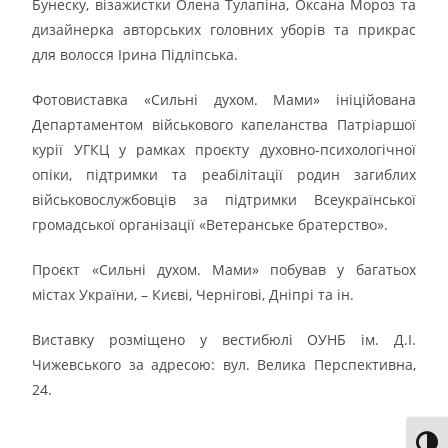
Бунеску, візажистки Олена Тулапіна, Оксана Мороз та
дизайнерка авторських головних уборів та прикрас
для волосся Ірина Підліпська.
Фотовиставка «Сильні духом. Мами» ініційована
Департаментом військового капеланства Патріаршої
курії УГКЦ у рамках проєкту духовно-психологічної
опіки, підтримки та реабілітації родин загиблих
військовослужбовців за підтримки Всеукраїнської
громадської організації «Ветеранське братерство».
Проєкт «Сильні духом. Мами» побував у багатьох
містах України, – Києві, Чернігові, Дніпрі та ін.
Виставку розміщено у вестибюлі ОУНБ ім. Д.І.
Чижевського за адресою: вул. Велика Перспективна,
24.
Toggl