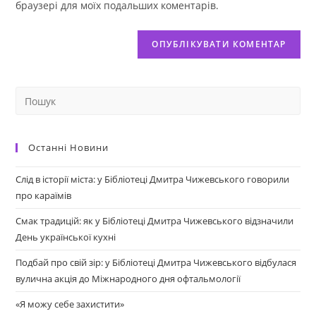
браузері для моїх подальших коментарів.
Останні Новини
Слід в історії міста: у Бібліотеці Дмитра Чижевського говорили
про караїмів
Смак традицій: як у Бібліотеці Дмитра Чижевського відзначили
День української кухні
Подбай про свій зір: у Бібліотеці Дмитра Чижевського відбулася
вулична акція до Міжнародного дня офтальмології
«Я можу себе захистити»