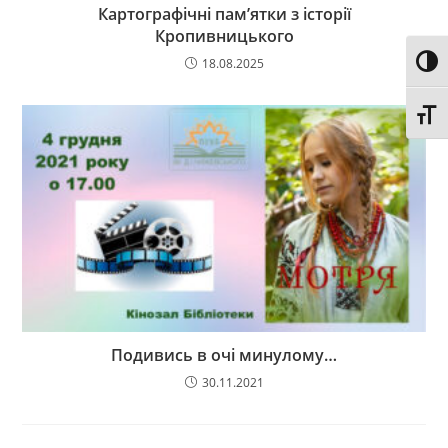
Картографічні пам’ятки з історії
Кропивницького
18.08.2025
Toggl
Toggl
Подивись в очі минулому…
30.11.2021