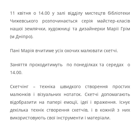
11 квітня о 14.00 у залі відділу мистецтв бібліотеки
Чижевського розпочинається серія майстер-класів
нашої землячки, художниці та дизайнерки Марії Грім
(м Дніпро).
Пані Марія вчитиме усіх охочих малювати скетчі.
Заняття проходитимуть по понеділках та середах о
14.00.
Скетчінг – техніка швидкого створення простих
малюнків і візуальних нотаток. Скетчі допомагають
відобразити на папері емоції, ідеї і враження. Існує
декілька технік створення скетчів, і в кожній з них
використовують свої інструменти і матеріали.