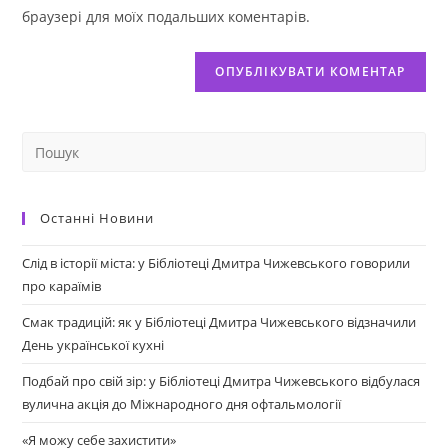
браузері для моїх подальших коментарів.
Останні Новини
Слід в історії міста: у Бібліотеці Дмитра Чижевського говорили
про караїмів
Смак традицій: як у Бібліотеці Дмитра Чижевського відзначили
День української кухні
Подбай про свій зір: у Бібліотеці Дмитра Чижевського відбулася
вулична акція до Міжнародного дня офтальмології
«Я можу себе захистити»