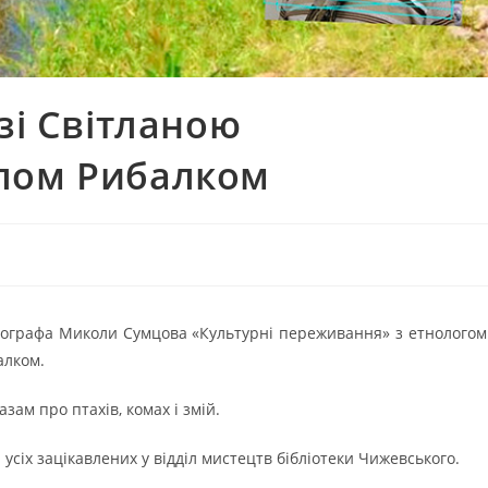
зі Світланою
лом Рибалком
нографа Миколи Сумцова «Культурні переживання» з етнологом
алком.
ам про птахів, комах і змій.
сіх зацікавлених у відділ мистецтв бібліотеки Чижевського.