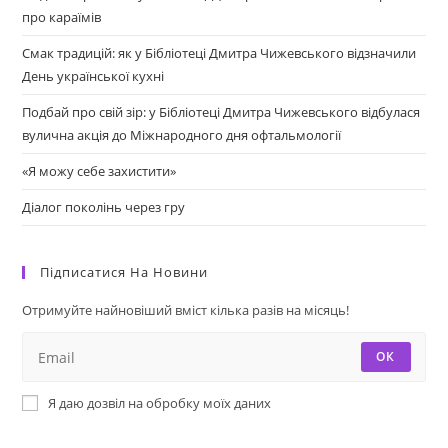
про караїмів
Смак традицій: як у Бібліотеці Дмитра Чижевського відзначили
День української кухні
Подбай про свій зір: у Бібліотеці Дмитра Чижевського відбулася
вулична акція до Міжнародного дня офтальмології
«Я можу себе захистити»
Діалог поколінь через гру
Підписатися На Новини
Отримуйте найновіший вміст кілька разів на місяць!
ОК
Я даю дозвіл на обробку моїх даних