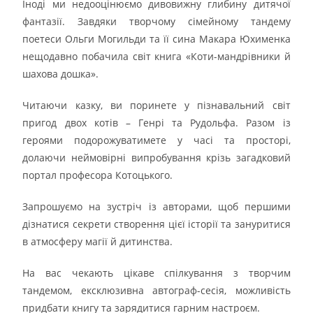
Іноді ми недооцінюємо дивовижну глибину дитячої
фантазії. Завдяки творчому сімейному тандему
поетеси Ольги Могильди та її сина Макара Юхименка
нещодавно побачила світ книга «Коти-мандрівники й
шахова дошка».
Читаючи казку, ви поринете у пізнавальний світ
пригод двох котів – Генрі та Рудольфа. Разом із
героями подорожуватимете у часі та просторі,
долаючи неймовірні випробування крізь загадковий
портал професора Котоцького.
Запрошуємо на зустріч із авторами, щоб першими
дізнатися секрети створення цієї історії та зануритися
в атмосферу магії й дитинства.
На вас чекають цікаве спілкування з творчим
тандемом, ексклюзивна автограф-сесія, можливість
придбати книгу та зарядитися гарним настроєм.