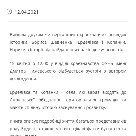
12.04.2021
Вийшла друком четверта книга краєзнавчих розвідок
історика Бориса Шевченка «Ерделівка і Копанки.
Нариси з історії від найдавніших часів до сучасності».
15 квітня о 12.00 у відділі краєзнавства ОУНБ імені
Дмитра Чижевського відбудеться зустріч з автором
досліждення.
Ерделівка та Копанки – села, які зараз входять до
Смолінської об’єднаної територіальної громади та
мають спільну історію заснування і розвитку.
Книга описує подробиці життя багатьох представників
роду Ерделі, а також містить цікаві факти буття сіл та