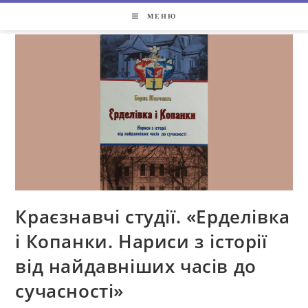
МЕНЮ
Краєзнавчі студії. «Ерделівка
і Копанки. Нариси з історії
від найдавніших часів до
сучасності»