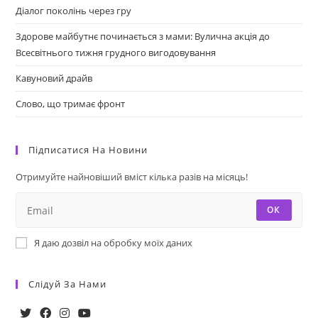
Діалог поколінь через гру
Здорове майбутнє починається з мами: Вулична акція до
Всесвітнього тижня грудного вигодовування
Кавуновий драйв
Слово, що тримає фронт
Підписатися На Новини
Отримуйте найновіший вміст кілька разів на місяць!
ОК
Я даю дозвіл на обробку моїх даних
Слідуй За Нами