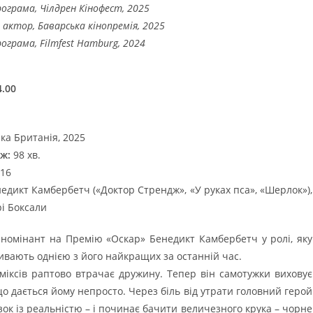
рограма, Чілдрен Кінофест, 2025
актор, Баварська кінопремія, 2025
рограма, Filmfest Hamburg, 2024
.00
ка Британія, 2025
ж:
98 хв.
16
едикт Камбербетч («Доктор Стрендж», «У руках пса», «Шерлок»),
рі Боксали
номінант на Премію «Оскар» Бенедикт Камбербетч у ролі, яку
ивають однією з його найкращих за останній час.
міксів раптово втрачає дружину. Тепер він самотужки виховує
що дається йому непросто. Через біль від утрати головний герой
зок із реальністю – і починає бачити величезного крука – чорне