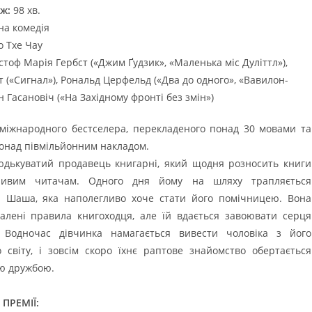
ж:
98 хв.
на комедія
 Тхе Чау
стоф Марія Гербст («Джим Ґудзик», «Маленька міс Дуліттл»),
 («Сигнал»), Рональд Церфельд («Два до одного», «Вавилон-
ін Гасановіч («На Західному фронті без змін»)
 міжнародного бестселера, перекладеного понад 30 мовами та
онад півмільйонним накладом.
юдькуватий продавець книгарні, який щодня розносить книги
ливим читачам. Одного дня йому на шляху трапляється
а Шаша, яка наполегливо хоче стати його помічницею. Вона
алені правила книгоходця, але їй вдається завоювати серця
. Водночас дівчинка намагається вивести чоловіка з його
о світу, і зовсім скоро їхнє раптове знайомство обертається
ю дружбою.
 ПРЕМІЇ: