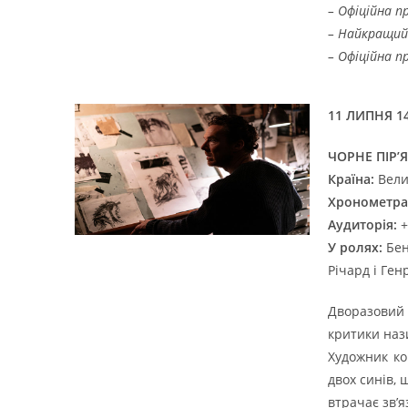
– Офіційна п
– Найкращий 
– Офіційна п
11 ЛИПНЯ 14
ЧОРНЕ ПІР’Я
Країна:
Вели
Хронометра
Аудиторія:
+
У ролях:
Бен
Річард і Ген
Дворазовий 
критики наз
Художник ко
двох синів, 
втрачає зв’я