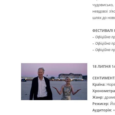
чудовисько,
невдовзі з’
шлях до нов
ФЕСТИВАЛІ І
– Офіційна п
– Офіційна п
– Офіційна п
18 ЛИПНЯ 14
СЕНТИМЕНТ
Країна:
Норве
Хронометра
Жанр:
драме
Режисер:
Йоа
Аудиторія:
+