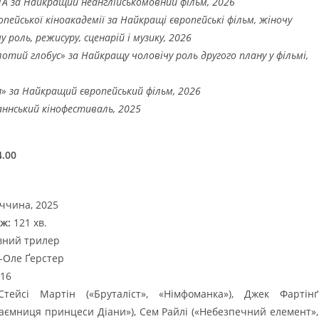
TA за Найкращий неанглійськомовний фільм, 2026
опейської кіноакадемії за Найкращі європейські фільм, жіночу
у роль, режисуру, сценарій і музику, 2026
лотий глобус» за Найкращу чоловічу роль другого плану у фільмі,
я» за Найкращий європейський фільм, 2026
Каннський кінофестиваль, 2025
.00
ччина, 2025
ж:
121 хв.
ний трилер
-Оле Ґерстер
16
ейсі Мартін («Бруталіст», «Німфоманка»), Джек Фартінґ
Таємниця принцеси Діани»), Сем Райлі («Небезпечний елемент»,