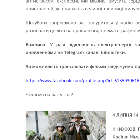
антистресом, експресивний мюзикл змусить серце
пристрастей, де оживають величні таємниці минуло
Щосуботи запрошуємо вас зануритися у магію ве
розпочати це літо на правильній, кінематографічній
Важливо: У разі відключень електроенергії ч
оновленнями на Telegram-каналі бібліотеки.
За можливість транслювати фільми завдячуємо пр
https://www.facebook.com/profile.php?id=615593061
Чекаємо на вас у залі!
4 ЛИПНЯ 14.
КНИЖКОВІ 
Країна:
Німе