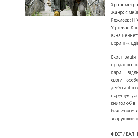
Хронометра
Жанр:
сімей
Режисер:
Нґо
У ролях:
Крі
Юна Беннетт
Берлін»), Ед
Екранізація
проданого п
Карл – відл
своїм особ
дев’ятирічн
порушує уст
книголюбів
ізольованог
зворушливо
ФЕСТИВАЛІ І