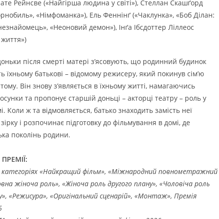
ате Рейнсве («Найгірша людина у світі»), Стеллан Скашґорд
рнобиль», «Німфоманка»), Ель Феннінґ («Чаклунка», «Боб Ділан:
езнайомець», «Неоновий демон»), Інґа Ібсдоттер Ліллеос
 життя»)
доньки після смерті матері з’ясовують, що родинний будинок
ь їхньому батькові – відомому режисеру, який покинув сім’ю
 тому. Він знову з’являється в їхньому житті, намагаючись
осунки та пропонує старшій доньці – акторці театру – роль у
і. Коли ж та відмовляється, батько знаходить замість неї
 зірку і розпочинає підготовку до фільмування в домі, де
ька поколінь родини.
 ПРЕМІЇ:
 в категоріях «Найкращий фільм», «Міжнародний повнометражний
овна жіноча роль», «Жіноча роль другого плану», «Чоловіча роль
у», «Режисура», «Оригінальний сценарій», «Монтаж», Премія
6