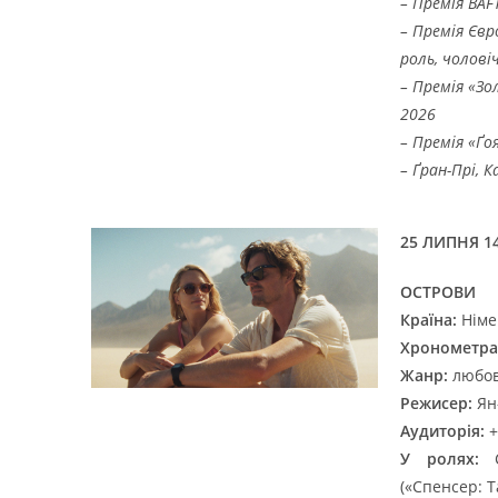
– Премія BAF
– Премія Євр
роль, чоловіч
– Премія «Зо
2026
– Премія «Ґо
– Ґран-Прі, 
25 ЛИПНЯ 14
ОСТРОВИ
Країна:
Німе
Хронометра
Жанр:
любов
Режисер:
Ян
Аудиторія:
+
У ролях:
Ст
(«Спенсер: 