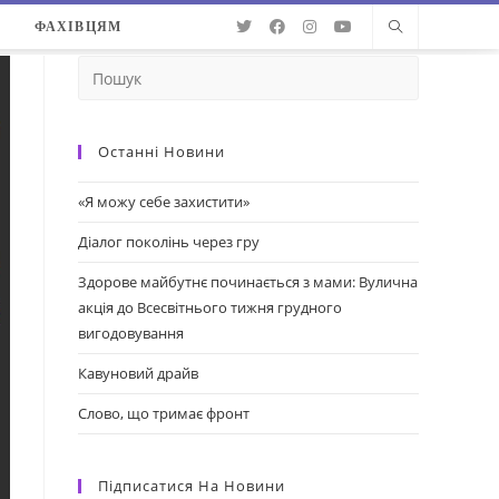
О
ФАХІВЦЯМ
Останні Новини
«Я можу себе захистити»
Діалог поколінь через гру
Здорове майбутнє починається з мами: Вулична
акція до Всесвітнього тижня грудного
вигодовування
Кавуновий драйв
Слово, що тримає фронт
Підписатися На Новини