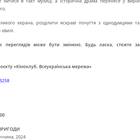
 битися в такт музиці, а історична драма перенесе у вирій
го.
ликого екрана, розділити яскраві почуття з однодумцями та
 хвилі.
ас переглядів може бути змінено. Будь ласка, стежте за
оєкту «Кіноклуб. Всеукраїнська мережа»
63258
00
ПРИГОДИ
ччина, 2024