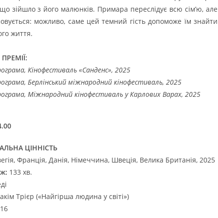
 що зійшло з його малюнків. Примара переслідує всю сім’ю, але
ясовується: можливо, саме цей темний гість допоможе їм знайти
ого життя.
 ПРЕМІЇ:
рограма, Кінофестиваль «Санденс», 2025
рограма, Берлінський міжнародний кінофестиваль, 2025
рограма, Міжнародний кінофестиваль у Карлових Варах, 2025
.00
АЛЬНА ЦІННІСТЬ
гія, Франція, Данія, Німеччина, Швеція, Велика Британія, 2025
ж:
133 хв.
ді
кім Трієр («Найгірша людина у світі»)
16