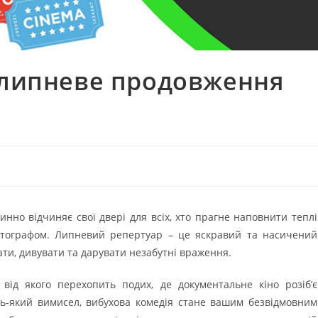
: липневе продовження
тинно відчиняє свої двері для всіх, хто прагне наповнити теплі
тографом. Липневий репертуар – це яскравий та насичений
ати, дивувати та дарувати незабутні враження.
 від якого перехопить подих, де документальне кіно розіб’є
дь-який вимисел, вибухова комедія стане вашим безвідмовним