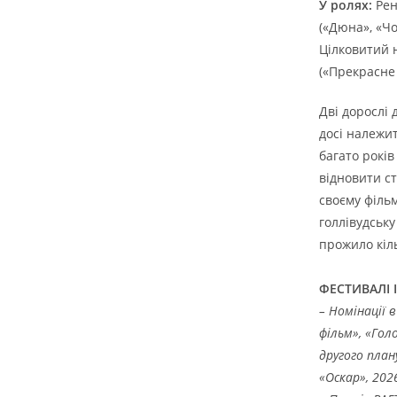
У ролях:
Рен
(«Дюна», «Чо
Цілковитий н
(«Прекрасне
Дві дорослі 
досі належит
багато років
відновити ст
своєму фільм
голлівудську
прожило кіл
ФЕСТИВАЛІ І
– Номінації
фільм», «Гол
другого план
«Оскар», 202