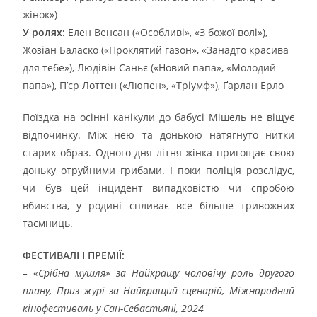
жінок»)
У ролях:
Елен Венсан («Особливі», «З божої волі»),
Жозіан Баласко («Проклятий газон», «Занадто красива
для тебе»), Людівін Саньє («Новий папа», «Молодий
папа»), П’єр Лоттен («Люпен», «Тріумф»), Ґарлан Ерло
Поїздка на осінні канікули до бабусі Мішель не віщує
відпочинку. Між нею та донькою натягнуто нитки
старих образ. Одного дня літня жінка пригощає свою
доньку отруйними грибами. І поки поліція розслідує,
чи був цей інцидент випадковістю чи спробою
вбивства, у родині спливає все більше тривожних
таємниць.
ФЕСТИВАЛІ І ПРЕМІЇ:
– «Срібна мушля» за Найкращу чоловічу роль другого
плану, Приз журі за Найкращий сценарій, Міжнародний
кінофестиваль у Сан-Себастьяні, 2024