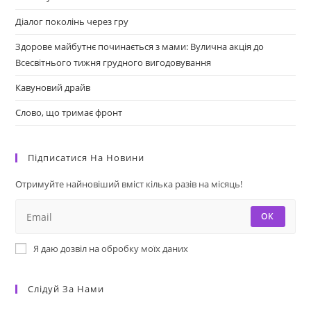
Діалог поколінь через гру
Здорове майбутнє починається з мами: Вулична акція до
Всесвітнього тижня грудного вигодовування
Кавуновий драйв
Слово, що тримає фронт
Підписатися На Новини
Отримуйте найновіший вміст кілька разів на місяць!
ОК
Я даю дозвіл на обробку моїх даних
Слідуй За Нами