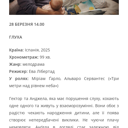
28 БЕРЕЗНЯ 14.00
ГЛУХА
Країна:
Іспанія, 2025
Хронометраж:
99 хв.
Жанр:
мелодрама
Режисер:
Ева Лібертад
У ролях:
Міріам Ґарло, Альваро Сервантес («Три
метри над рівнем неба»)
Гектор та Анджела, яка має порушення слуху, кохають
одне одного та живуть у взаєморозумінні. Вони обоє з
радістю чекають народження дитини, але її поява
створює непередбачені виклики. Не чуючи плачу
немовляти, Анґела в догляді стає залежною від