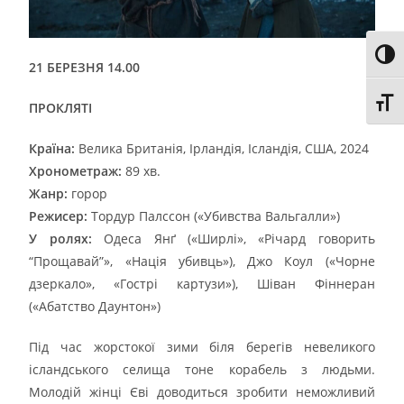
Toggl
21 БЕРЕЗНЯ 14.00
Toggl
ПРОКЛЯТІ
Країна:
Велика Британія, Ірландія, Ісландія, США, 2024
Хронометраж:
89 хв.
Жанр:
горор
Режисер:
Тордур Палссон («Убивства Вальгалли»)
У ролях:
Одеса Янґ («Ширлі», «Річард говорить
“Прощавай”», «Нація убивць»), Джо Коул («Чорне
дзеркало», «Гострі картузи»), Шіван Фіннеран
(«Абатство Даунтон»)
Під час жорстокої зими біля берегів невеликого
ісландського селища тоне корабель з людьми.
Молодій жінці Єві доводиться зробити неможливий