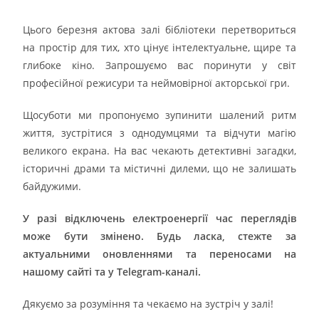
Цього березня актова залі бібліотеки перетвориться
на простір для тих, хто цінує інтелектуальне, щире та
глибоке кіно. Запрошуємо вас поринути у світ
професійної режисури та неймовірної акторської гри.
Щосуботи ми пропонуємо зупинити шалений ритм
життя, зустрітися з однодумцями та відчути магію
великого екрана. На вас чекають детективні загадки,
історичні драми та містичні дилеми, що не залишать
байдужими.
У разі відключень електроенергії час переглядів
може бути змінено. Будь ласка, стежте за
актуальними оновленнями та переносами на
нашому сайті та у Telegram-каналі.
Дякуємо за розуміння та чекаємо на зустріч у залі!