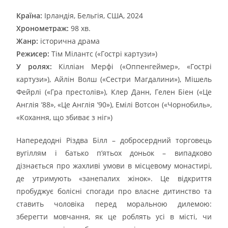
Країна:
Ірландія, Бельгія, США, 2024
Хронометраж:
98 хв.
Жанр:
історична драма
Режисер:
Тім Мілантс («Гострі картузи»)
У ролях:
Кілліан Мерфі («Оппенгеймер», «Гострі
картузи»), Айлін Волш («Сестри Магдалини»), Мішель
Фейрлі («Гра престолів»), Клер Данн, Гелен Біен («Це
Англія ’88», «Це Англія ’90»), Емілі Вотсон («Чорнобиль»,
«Кохання, що збиває з ніг»)
Напередодні Різдва Білл – добросердний торговець
вугіллям і батько п’ятьох доньок – випадково
дізнається про жахливі умови в місцевому монастирі,
де утримують «занепалих жінок». Це відкриття
пробуджує болісні спогади про власне дитинство та
ставить чоловіка перед моральною дилемою:
зберегти мовчання, як це роблять усі в місті, чи