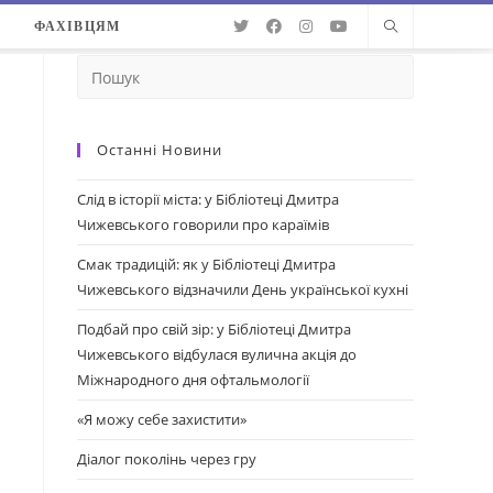
О
ФАХІВЦЯМ
Останні Новини
Слід в історії міста: у Бібліотеці Дмитра
Чижевського говорили про караїмів
Смак традицій: як у Бібліотеці Дмитра
Чижевського відзначили День української кухні
Подбай про свій зір: у Бібліотеці Дмитра
Чижевського відбулася вулична акція до
Міжнародного дня офтальмології
«Я можу себе захистити»
Діалог поколінь через гру