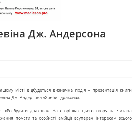
евіна Дж. Андерсона
нашому місті відбудеться визначна подія – презентація книги
евіна Дж. Андерсона «Хребет дракона».
зі «Розбудити дракона». На сторінках цього твору на читача
жання помсти та особисті амбіції всупереч інтересам всього