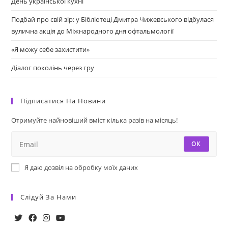
День української кухні
Подбай про свій зір: у Бібліотеці Дмитра Чижевського відбулася
вулична акція до Міжнародного дня офтальмології
«Я можу себе захистити»
Діалог поколінь через гру
Підписатися На Новини
Отримуйте найновіший вміст кілька разів на місяць!
ОК
Я даю дозвіл на обробку моїх даних
Слідуй За Нами