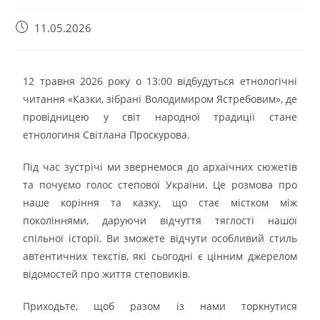
11.05.2026
12 травня 2026 року о 13:00 відбудуться етнологічні
читання «Казки, зібрані Володимиром Ястребовим», де
провідницею у світ народної традиції стане
етнологиня Світлана Проскурова.
Під час зустрічі ми звернемося до архаїчних сюжетів
та почуємо голос степової України. Це розмова про
наше коріння та казку, що стає містком між
поколіннями, даруючи відчуття тяглості нашої
спільної історії. Ви зможете відчути особливий стиль
автентичних текстів, які сьогодні є цінним джерелом
відомостей про життя степовиків.
Приходьте, щоб разом із нами торкнутися