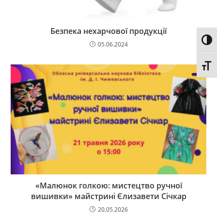
Безпека нехарчової продукції
Toggl
05.06.2024
Toggl
«Малюнок голкою: мистецтво ручної
вишивки» майстрині Єлизавети Січкар
20.05.2026