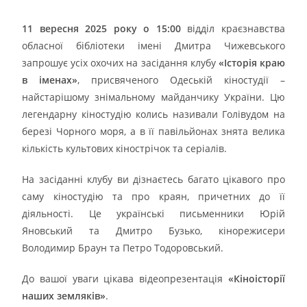
11 вересня 2025 року о 15:00
відділ краєзнавства
обласної бібліотеки імені Дмитра Чижевського
запрошує усіх охочих на засідання клубу
«Історія краю
в іменах»
, присвяченого Одеській кіностудії –
найстарішому знімальному майданчику України. Цю
легендарну кіностудію колись називали Голівудом на
березі Чорного моря, а в її павільйонах знята велика
кількість культових кінострічок та серіалів.
На засіданні клубу ви дізнаєтесь багато цікавого про
саму кіностудію та про краян, причетних до її
діяльності. Це українські письменники Юрій
Яновський та Дмитро Бузько, кінорежисери
Володимир Браун та Петро Тодоровський.
До вашої уваги цікава відеопрезентація
«Кіноісторії
наших земляків»
.