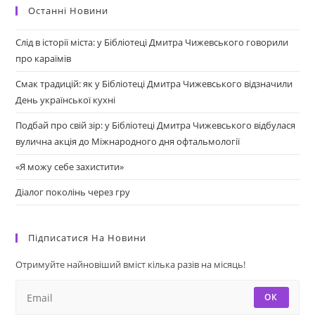
Останні Новини
Слід в історії міста: у Бібліотеці Дмитра Чижевського говорили
про караїмів
Смак традицій: як у Бібліотеці Дмитра Чижевського відзначили
День української кухні
Подбай про свій зір: у Бібліотеці Дмитра Чижевського відбулася
вулична акція до Міжнародного дня офтальмології
«Я можу себе захистити»
Діалог поколінь через гру
Підписатися На Новини
Отримуйте найновіший вміст кілька разів на місяць!
ОК