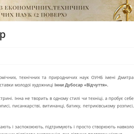
ар
номічних, технічних та природничих наук ОУНБ імені Дмитра
иставки молодої художниці
Інни Дубосар «Відчуття».
рині. Інна не творить в одному стилі чи техніці, а пробує себе
писі, писанкарстві, витинанці, батику, петриківському розписі,
ихають і заспокоюють, підтримують і просто створюють навколо