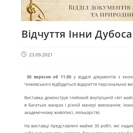
Відчуття Інни Дубос
23.09.2021
30 вересня об 11.00
у відділі документів з еко
Чижевського відбудеться відкриття персональної в
Виставка демонструє глибокий внутрішній світ майст
в багатьох жанрах і різній манері виконання: іконо
академічному живописі, лялькарстві.
На виставці представлені майже 30 робіт, які над