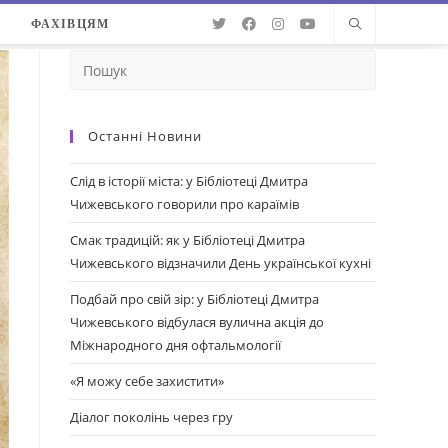
О
ФАХІВЦЯМ
Останні Новини
Слід в історії міста: у Бібліотеці Дмитра
Чижевського говорили про караїмів
Смак традицій: як у Бібліотеці Дмитра
Чижевського відзначили День української кухні
Подбай про свій зір: у Бібліотеці Дмитра
Чижевського відбулася вулична акція до
Міжнародного дня офтальмології
«Я можу себе захистити»
Діалог поколінь через гру