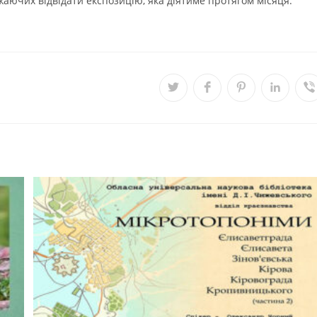
жаючих відвідати експозицію, яка діятиме протягом місяця.