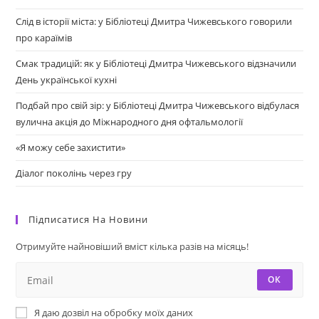
Слід в історії міста: у Бібліотеці Дмитра Чижевського говорили
про караїмів
Смак традицій: як у Бібліотеці Дмитра Чижевського відзначили
День української кухні
Подбай про свій зір: у Бібліотеці Дмитра Чижевського відбулася
вулична акція до Міжнародного дня офтальмології
«Я можу себе захистити»
Діалог поколінь через гру
Підписатися На Новини
Отримуйте найновіший вміст кілька разів на місяць!
ОК
Я даю дозвіл на обробку моїх даних