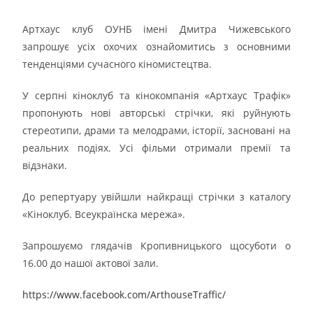
Артхаус клуб ОУНБ імені Дмитра Чижевського
запрошує усіх охочих ознайомитись з основними
тенденціями сучасного кіномистецтва.
У серпні кіноклуб та кінокомпанія «Артхаус Трафiк»
пропонують нові авторські стрічки, які руйнують
стереотипи, драми та мелодрами, історії, засновані на
реальних подіях. Усі фільми отримали премії та
відзнаки.
До репертуару увійшли найкращі стрічки з каталогу
«Кіноклуб. Всеукраїнска мережа».
Запрошуємо глядачів Кропивницького щосуботи о
16.00 до нашої актової зали.
https://www.facebook.com/ArthouseTraffic/