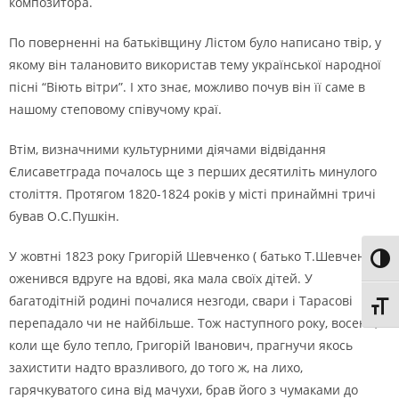
композитора.
По поверненнi на батькiвщину Лiстом було написано твiр, у
якому вiн талановито використав тему української народної
пiснi “Вiють вiтри”. I хто знає, можливо почув вiн її саме в
нашому степовому спiвучому краї.
Втiм, визначними культурними дiячами вiдвiдання
Єлисаветграда почалось ще з перших десятилiть минулого
столiття. Протягом 1820-1824 рокiв у мiстi принаймнi тричi
бував О.С.Пушкiн.
У жовтнi 1823 року Григорiй Шевченко ( батько Т.Шевченка )
Toggl
оженився вдруге на вдовi, яка мала своїх дiтей. У
багатодiтнiй родинi почалися незгоди, свари i Тарасовi
Toggl
перепадало чи не найбiльше. Тож наступного року, восени,
коли ще було тепло, Григорiй Iванович, прагнучи якось
захистити надто вразливого, до того ж, на лихо,
гарячкуватого сина вiд мачухи, брав його з чумаками до