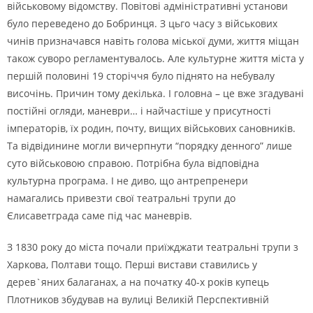
вiйськовому вiдомству. Повiтовi адмiнiстративнi установи
було переведено до Бобринця. З цьго часу з вiйськових
чинiв призначався навiть голова мiської думи, життя мiщан
також суворо регламентувалось. Але культурне життя мiста у
першiй половинi 19 сторiччя було пiднято на небувалу
височiнь. Причин тому декiлька. I головна – це вже згадуванi
постiйнi огляди, маневри… i найчастiше у присутностi
iмператорiв, їх родин, почту, вищих вiйськових сановникiв.
Та вiдвiдинине могли вичерпнути “порядку денного” лише
суто вiйськовою справою. Потрiбна була вiдповiдна
культурна програма. I не диво, що антрепренери
намагались привезти свої театральнi трупи до
Єлисаветграда саме пiд час маневрiв.
З 1830 року до мiста почали приїжджати театральнi трупи з
Харкова, Полтави тощо. Першi вистави ставились у
дерев`яних балаганах, а на початку 40-х рокiв купець
Плотников збудував на вулицi Великiй Перспективнiй