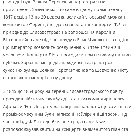
(сьогоднi вул. Велика Перспективна) театральне
примiщення. Зазначимо, що саме в цьому примiщеннi у
1847 роцi, з 13 по 20 вересня, великий угорський музикант i
композитор Ференц Лiст дав свої останнi концерти. Ф.Лiст
приїздив до Єлисаветграда на запрошення Каролiни
Вiтгенштейн саме пiд час огляду вiйськ Миколою I, з надiєю,
що iмператор дозволить розлучення К.Вiтгенштейн з її
чоловiком. Концерти Лiста проходили при великому напливi
публiки. Зараз на мiсцi, де знаходився театр, на розi
сучасних вулиць Велика Перспективнав та Шевченка Лiсту
встановлено меморiальну дошку.
З 1845 до 1854 року на теренi Єлисаветградського повiту
проходив вiйськову службу ад`ютантом командира полку
Афанасiй Фет. Лiтературознавцi вiдзначають, що саме в цей
промiжок часу ним були написанi найлiричнiшi твори. Пiд
час приїзду Ф.Лiста до Єлисаветграда саме А.Фет
розповсюджував квитки на концерти знаменитого пiанiста i