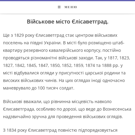
МЕНЮ
Військове місто Єлісаветград.
Ще з 1829 року Єлисаветград стає центром вiйськових
поселень на пiвднi України. В мiстi було розмiщено штаб-
квартиру резервного кавалерiйського корпусу, постiйно
проводяться рiзноманiтнi вiйськовi заходи. Так, у 1817, 1823,
1827, 1842, 1845, 1847, 1850, 1852, 1859, 1874 та 1888 рр. у
мiстi вiдбувалися огляди у присутностi царської родини та
високих вiйськових чинiв. На цих оглядах iнодi одночасно
маневрувало до 100 тисяч солдат.
Вiйськовi вважали, що рiвнинна мiсцевiсть навколо
Єлисаветграда, особливо по дорозi, що веде до Вознесенська
надзвичайно зручна для проведення вiйськових оглядiв.
З 1834 року Єлисаветград повнiстю пiдпорядковується