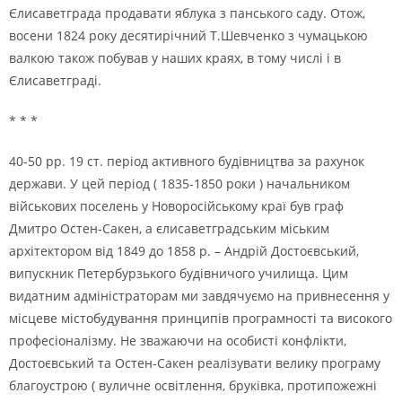
Єлисаветграда продавати яблука з панського саду. Отож,
восени 1824 року десятирiчний Т.Шевченко з чумацькою
валкою також побував у наших краях, в тому числi i в
Єлисаветградi.
* * *
40-50 рр. 19 ст. перiод активного будiвництва за рахунок
держави. У цей перiод ( 1835-1850 роки ) начальником
вiйськових поселень у Новоросiйському краї був граф
Дмитро Остен-Сакен, а єлисаветградським мiським
архiтектором вiд 1849 до 1858 р. – Андрiй Достоєвський,
випускник Петербурзького будiвничого училища. Цим
видатним адмiнiстраторам ми завдячуємо на привнесення у
мiсцеве мiстобудування принципiв програмностi та високого
професiоналiзму. Не зважаючи на особистi конфлiкти,
Достоєвський та Остен-Сакен реалiзувати велику програму
благоустрою ( вуличне освiтлення, брукiвка, протипожежнi