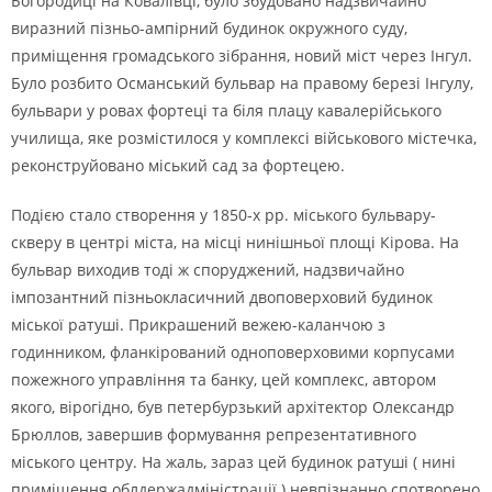
Богородицi на Ковалiвцi, було збудовано надзвичайно
виразний пiзньо-ампiрний будинок окружного суду,
примiщення громадського зiбрання, новий мiст через Iнгул.
Було розбито Османський бульвар на правому березi Iнгулу,
бульвари у ровах фортецi та бiля плацу кавалерiйського
училища, яке розмiстилося у комплексi вiйськового мiстечка,
реконструйовано мiський сад за фортецею.
Подiєю стало створення у 1850-х рр. мiського бульвару-
скверу в центрi мiста, на мiсцi нинiшньої площi Кiрова. На
бульвар виходив тодi ж споруджений, надзвичайно
iмпозантний пiзньокласичний двоповерховий будинок
мiської ратушi. Прикрашений вежею-каланчою з
годинником, фланкiрований одноповерховими корпусами
пожежного управлiння та банку, цей комплекс, автором
якого, вiрогiдно, був петербурзький архiтектор Олександр
Брюллов, завершив формування репрезентативного
мiського центру. На жаль, зараз цей будинок ратушi ( нинi
примiщення облдержадмiнiстрацiї ) невпiзнанно спотворено