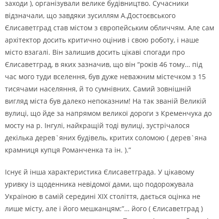
заходи ), органiзували велике будiвництво. Сучасники
вiдзначали, що завдяки зусиллям А.Достоєвського
Єлисаветград став мiстом з європейським обличчям. Але сам
архiтектор досить критично оцiнив i свою роботу, i наше
мiсто взагалi. Вiн залишив досить цiкавi спогади про
Єлисаветград, в яких зазначив, що вiн “рокiв 46 тому… пiд
час мого туди вселення, був дуже неважним мiстечком з 15
тисячами населяння, й то сумнiвних. Самий зовнiшнiй
вигляд мiста був далеко непоказним! На так званiй Великiй
вулицi, що йде за напрямом великої дороги з Кременчука до
мосту на р. Iнгулi, найкращiй тодi вулицi, зустрiчалося
декiлька дерев`яних будiвель, критих соломою ( дерев`яна
крамниця купця Романченка та iн. ).”
Iснує й iнша характеристика Єлисаветграда. У цiкавому
уривку iз щоденника невiдомої дами, що подорожувала
Україною в самiй серединi ХIХ столiття, дається оцiнка не
лише мiсту, але i його мешканцям:”… його ( Єлисаветград )