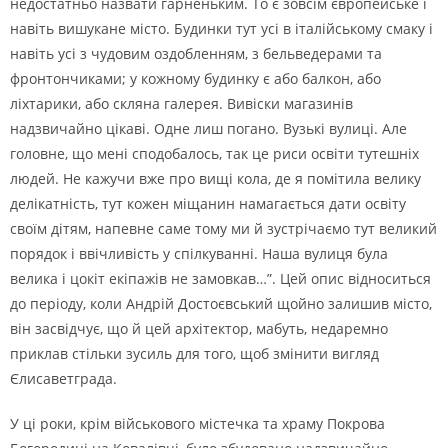
недостатньо назвати гарненьким. То є зовсiм європейське i
навiть вишукане мiсто. Будинки тут усi в iталiйському смаку i
навiть усi з чудовим оздобленням, з бельведерами та
фронтончиками; у кожному будинку є або балкон, або
лiхтарики, або скляна галерея. Вивiски магазинiв
надзвичайно цiкавi. Одне лиш погано. Вузькi вулицi. Але
головне, що менi сподобалось, так це риси освiти тутешнiх
людей. Не кажучи вже про вищi кола, де я помiтила велику
делiкатнiсть, тут кожен мiщанин намагається дати освiту
своїм дiтям, напевне саме тому ми й зустрiчаємо тут великий
порядок i ввiчливiсть у спiлкуваннi. Наша вулиця була
велика i цокiт екiпажiв не замовкав…”. Цей опис вiдноситься
до перiоду, коли Андрiй Достоєвський щойно залишив мiсто,
вiн засвiдчує, що й цей архiтектор, мабуть, недаремно
приклав стiльки зусиль для того, щоб змiнити вигляд
Єлисаветграда.
У цi роки, крiм вiйськового мiстечка та храму Покрова