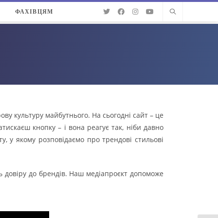
О
ФАХІВЦЯМ
ову культуру майбутнього. На сьогодні сайт – це
атискаєш кнопку – і вона реагує так, ніби давно
у, у якому розповідаємо про трендові стильові
ть довіру до брендів. Наш медіапроєкт допоможе