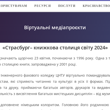
КОРИСТУВАЧАМ
РЕСУРСИ
ПОСЛУГИ
КРАЄЗНАВСТВ
Віртуальні медіапроєкти
«Страсбург– книжкова столиця світу 2024»
дзначають щорічно 23 квітня, починаючи з 1996 року. Одна з т
ю столицею книги, запроваджена у 2001 році.
и Інженерного фахового коледжу ЦНТУ віртуально помандрували 
стам, які сприяють читанню та культурі в усіх її формах. П
ва та друку, приймаючи багатьох авторів, друкарів та видавн
льність з висвітлення багатьох мистецьких дисциплін – від музик
 доповнене німецьким колоритом. Головною його родзинкою 