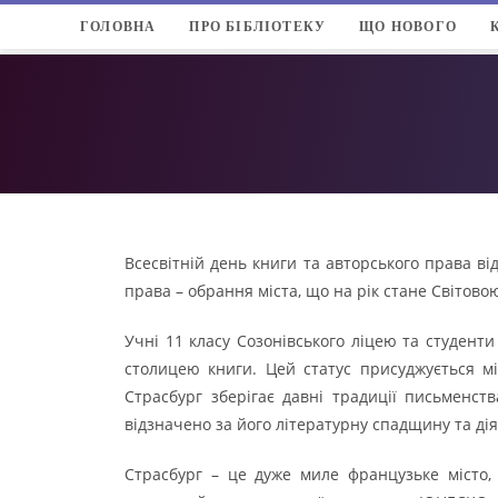
ГОЛОВНА
ПРО БІБЛІОТЕКУ
ЩО НОВОГО
Всесвітній день книги та авторського права ві
права – обрання міста, що на рік стане Світово
Учні 11 класу Созонівського ліцею та студент
столицею книги. Цей статус присуджується мі
Страсбург зберігає давні традиції письменст
відзначено за його літературну спадщину та дія
Страсбург – це дуже миле французьке місто,