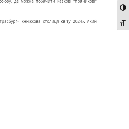
оюзу, де можна побачити казкові “пряникові”
Toggl
расбург– книжкова столиця світу 2024», який
Toggl