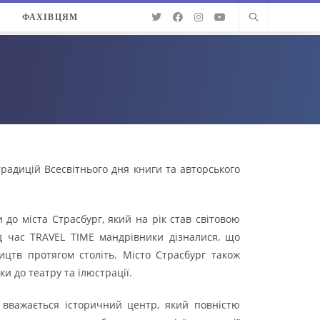
О
ФАХІВЦЯМ
радицій Всесвітнього дня книги та авторського
до міста Страсбург, який на рік став світовою
ід час TRAVEL TIME мандрівники дізналися, що
ицтв протягом століть. Місто Страсбург також
и до театру та ілюстрації.
вважається історичний центр, який повністю