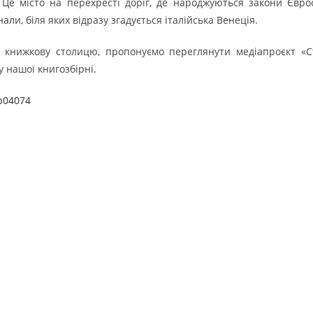
е місто на перехресті доріг, де народжуються закони Єврос
нали, біля яких відразу згадується італійська Венеція.
 книжкову столицю, пропонуємо переглянути медіапроєкт «Ст
 нашої книгозбірні.
9b04074