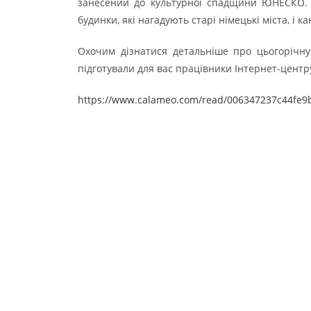
занесений до культурної спадщини ЮНЕСКО. Ц
будинки, які нагадують старі німецькі міста, і ка
Охочим дізнатися детальніше про цьогорічну
підготували для вас працівники Інтернет-центру
https://www.calameo.com/read/006347237c44fe