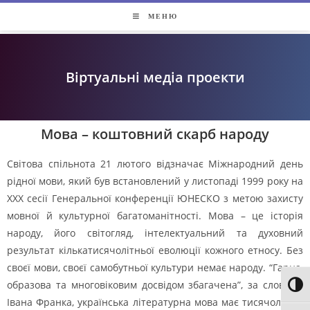
МЕНЮ
Віртуальні медіа проекти
Мова – коштовний скарб народу
Світова спільнота 21 лютого відзначає Міжнародний день
рідної мови, який був встановлений у листопаді 1999 року на
ХХХ сесії Генеральної конференції ЮНЕСКО з метою захисту
мовної й культурної багатоманітності. Мова – це історія
народу, його світогляд, інтелектуальний та духовний
результат кількатисячолітньої еволюції кожного етносу. Без
своєї мови, своєї самобутньої культури немає народу. “Гарна,
образова та многовіковим досвідом збагачена”, за словами
Toggl
Івана Франка, українська літературна мова має тисячолітню