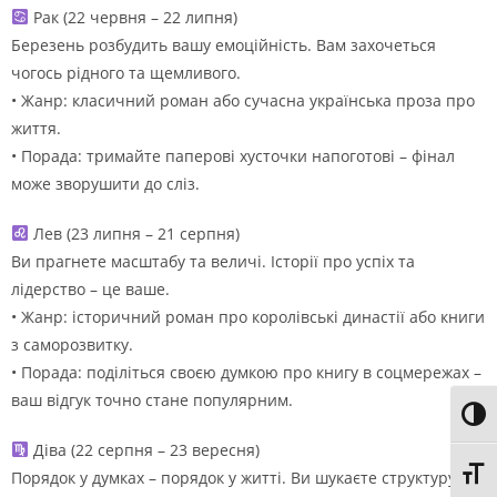
Рак (22 червня – 22 липня)
Березень розбудить вашу емоційність. Вам захочеться
чогось рідного та щемливого.
• Жанр: класичний роман або сучасна українська проза про
життя.
• Порада: тримайте паперові хусточки напоготові – фінал
може зворушити до сліз.
Лев (23 липня – 21 серпня)
Ви прагнете масштабу та величі. Історії про успіх та
лідерство – це ваше.
• Жанр: історичний роман про королівські династії або книги
з саморозвитку.
• Порада: поділіться своєю думкою про книгу в соцмережах –
ваш відгук точно стане популярним.
Toggl
Діва (22 серпня – 23 вересня)
Toggl
Порядок у думках – порядок у житті. Ви шукаєте структуру та