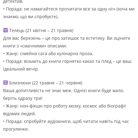
детектив.
• Порада: не намагайтеся прочитати все за одну ніч (хоча ми
знаємо, що ви спробуєте).
Телець (21 квітня – 21 травня)
Для вас березень – це про затишок та естетику. Ви оціните
книги з «смачними» описами.
• Жанр: сімейна сага або кулінарна проза.
• Порада: візьміть до книги горнятко какао та плед – це ваш
ідеальний вечір.
Близнюки (22 травня – 21 червня)
Ваша допитливість не знає меж. Однієї книги буде мало,
беріть одразу три!
• Жанр: нон-фікшн про роботу мозку, космос або біографії
відомих людей.
• Порада: спробуйте аудіокниги, щоб читати навіть під час
прогулянки.