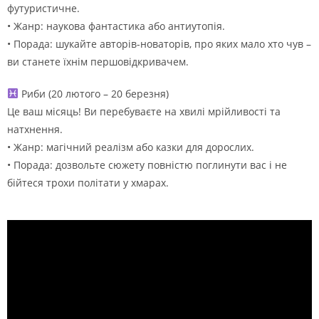
футуристичне.
• Жанр: наукова фантастика або антиутопія.
• Порада: шукайте авторів-новаторів, про яких мало хто чув –
ви станете їхнім першовідкривачем.
Риби (20 лютого – 20 березня)
Це ваш місяць! Ви перебуваєте на хвилі мрійливості та
натхнення.
• Жанр: магічний реалізм або казки для дорослих.
• Порада: дозвольте сюжету повністю поглинути вас і не
бійтеся трохи політати у хмарах.