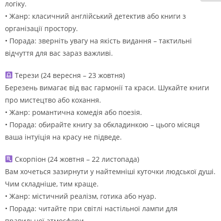
логіку.
• Жанр: класичний англійський детектив або книги з
організації простору.
• Порада: зверніть увагу на якість видання – тактильні
відчуття для вас зараз важливі.
Терези (24 вересня – 23 жовтня)
Березень вимагає від вас гармонії та краси. Шукайте книги
про мистецтво або кохання.
• Жанр: романтична комедія або поезія.
• Порада: обирайте книгу за обкладинкою – цього місяця
ваша інтуїція на красу не підведе.
Скорпіон (24 жовтня – 22 листопада)
Вам хочеться зазирнути у найтемніші куточки людської душі.
Чим складніше, тим краще.
• Жанр: містичний реалізм, готика або нуар.
• Порада: читайте при світлі настільної лампи для
правильної атмосфери.