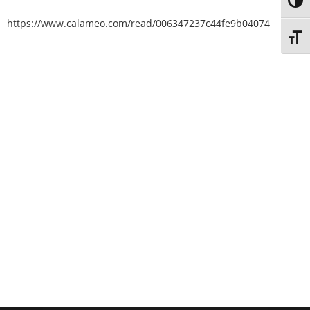
Toggl
https://www.calameo.com/read/006347237c44fe9b04074
Toggl