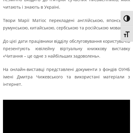
читають і знають в Україні.
Toggl
Твори Марії Матіос перекладені англійською, японською,
румунською, китайською, сербською та російською мовами.
Toggl
До цієї дати працівники відділу обслуговування користувачів
презентують ювілейну віртуальну книжкову виставку
«Читання – це одне з найбільших задоволень».
На онлайн-виставці представлені документи з фондів ОУНБ
імені Дмитра Чижевського та використані матеріали з
інтернет.