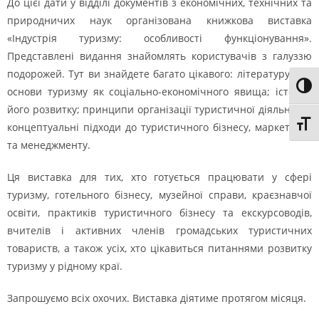
До цієї дати у відділі документів з економічних, технічних та
природничих наук організована книжкова виставка
«Індустрія туризму: особливості функціонування».
Представлені видання знайомлять користувачів з галуззю
подорожей. Тут ви знайдете багато цікавого: літературу про
Toggl
основи туризму як соціально-економічного явища; історію
його розвитку; принципи організації туристичної діяльності;
Toggl
концептуальні підходи до туристичного бізнесу, маркетингу
та менеджменту.
Ця виставка для тих, хто готується працювати у сфері
туризму, готельного бізнесу, музейної справи, краєзнавчої
освіти, практиків туристичного бізнесу та екскурсоводів,
вчителів і активних членів громадських туристичних
товариств, а також усіх, хто цікавиться питаннями розвитку
туризму у рідному краї.
Запрошуємо всіх охочих. Виставка діятиме протягом місяця.