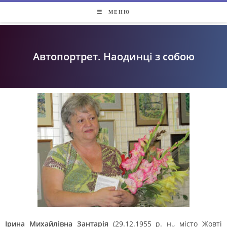
МЕНЮ
Автопортрет. Наодинці з собою
Ірина Михайлівна Зантарія
(29.12.1955 р. н., місто Жовті