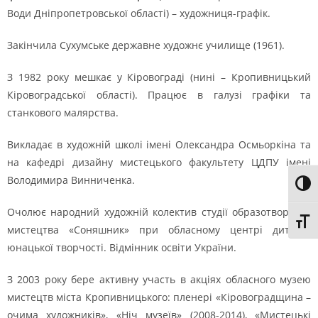
Води Дніпропетровської області) – художниця-графік.
Закінчила Сухумське державне художнє училище (1961).
З 1982 року мешкає у Кіровограді (нині – Кропивницький
Кіровоградської області). Працює в галузі графіки та
станкового малярства.
Викладає в художній школі імені Олександра Осмьоркіна та
на кафедрі дизайну мистецького факультету ЦДПУ імені
Володимира Винниченка.
Toggl
Очолює народний художній колектив студії образотворчого
Toggl
мистецтва «Соняшник» при обласному центрі дитячо-
юнацької творчості. Відмінник освіти України.
З 2003 року бере активну участь в акціях обласного музею
мистецтв міста Кропивницького: пленері «Кіровоградщина –
очима художників», «Ніч музеїв» (2008-2014), «Мистецькі