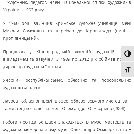
– художник, педагог. Член Національної спілки художників
України з 1993 року.
У 1960 році закінчив Кримське художнє училище імені
Миколи Самокиша та переїхав до Кіровограда (нині –
Кропивницький).
Працював у Кіровоградській дитячій художній школі
Toggl
викладачем та завучем. З 1989 по 2012 рік обіймав посаду
директора художньої школи.
Toggl
Учасник республіканських, обласних та персональних
художніх виставок.
Лауреат обласної премії в сфері образотворчого мистецтва
та мистецтвознавства імені Олександра Осмьоркіна (2008).
Роботи Леоніда Бондаря знаходяться в Музеї мистецтв та
художньо-меморіальному музеї Олександра Осмьоркіна та у