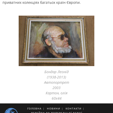
приватних колекціях багатьох країн Європи.
Бондар Леонід
(1938-2013)
Автопортрет
2003
Картон, олія
60х44
ГОЛОВНА
НОВИНИ
КОНТАКТИ