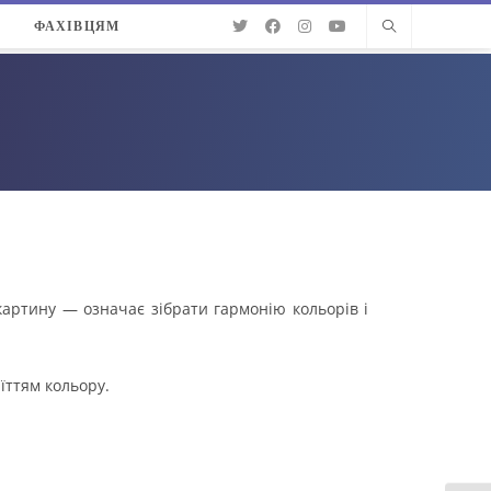
О
ФАХІВЦЯМ
картину — означає зібрати гармонію кольорів і
їттям кольору.