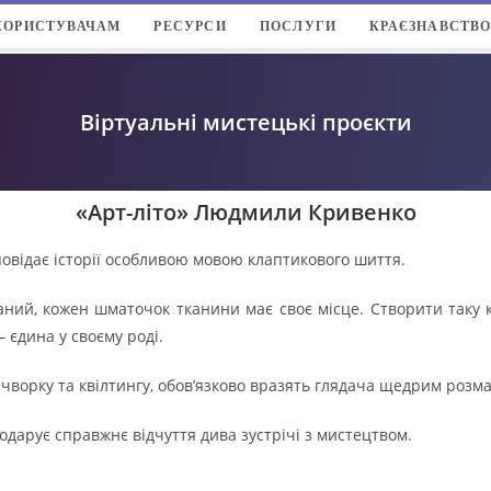
КОРИСТУВАЧАМ
РЕСУРСИ
ПОСЛУГИ
КРАЄЗНАВСТВ
Віртуальні мистецькі проєкти
«Арт-літо» Людмили Кривенко
відає історії особливою мовою клаптикового шиття.
аний, кожен шматочок тканини має своє місце. Створити таку 
– єдина у своєму роді.
ечворку та квілтингу, обов’язково вразять глядача щедрим розма
 подарує справжнє відчуття дива зустрічі з мистецтвом.