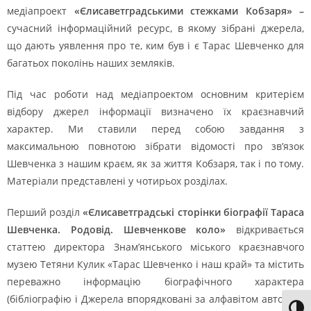
медіапроект
«Єлисаветградськими стежками Кобзаря» –
сучасний інформаційний ресурс, в якому зібрані джерела,
що дають уявлення про те, ким був і є Тарас Шевченко для
багатьох поколінь наших земляків.
Під час роботи над медіапроектом основним критерієм
відбору джерел інформації визначено їх краєзнавчий
характер. Ми ставили перед собою завдання з
максимальною повнотою зібрати відомості про зв’язок
Шевченка з нашим краєм, як за життя Кобзаря, так і по тому.
Матеріали представлені у чотирьох розділах.
Перший розділ
«Єлисаветградські сторінки біографії Тараса
Шевченка. Родовід. Шевченкове коло»
відкривається
статтею директора Знам’янського міського краєзнавчого
музею Тетяни Кулик «Тарас Шевченко і наш край» та містить
переважно інформацію біографічного характера
(бібліографію і Джерела впорядковані за алфавітом авторів і