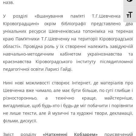
Toggl
назв.
Toggl
У розділі «Вшанування пам’яті Т.Г.Шевченка на
Кіровоградщині» окрім бібліографії представлено два
унікальних ресурси Шевченківська топоніміка на теренах
краю Пам’ятники Т.Г.Шевченку на території Кіровоградської
області». Провідна роль у їх створенні належить завідуючій
навчально-методичним кабінетом українознавства та
краєзнавства Кіровоградського інституту післядипломної
педагогічної освіти Ларисі Гайді.
Нині нові можливості створює Інтернет, де матеріалів про
Шевченка вже чимало, але має бути більше, по суті глибше і
різносторонньо, а технічно краще, майстерніше,
вигадливіше, щоб будь-хто і будь-де міг побачити і порівняти
не лише тексти, але й музичні та художні твори, декламації,
фільми, дискусії.
Зміст розділу
«Натхненні Кобзарем»
присвячений