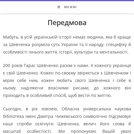
МЕНЮ
Передмова
Мабуть, в усій українській історії немає людини, яка б краще
за Шевченка розуміла суть України та її народу, специфіку й
особливості їхнього життя, історії, культури та ментальності.
200 років Тарас Шевченко разом з нами. У кожного українця
є свій Шевченко. Кожен по-своєму звіряється з Шевченком і
міряє себе ним, кожен любить свого Шевченка і себе в
ньому, наділяючи власними рисами, до кожного він
приходить в особливий спосіб, щоб вести по життю.
Сьогодні, в рік ювілею, Обласна універсальна наукова
бібліотека імені Дмитра Чижевського символічно підсумовує
наші спроби осягнути Шевченка, велич його слова й
масштаб особистості. Ми пропонуємо Вашій увазі