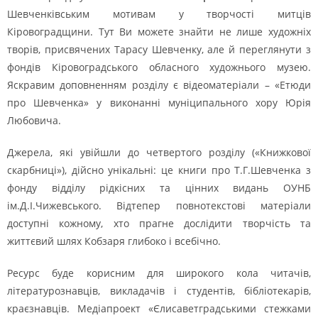
Шевченківським мотивам у творчості митців
Кіровоградщини. Тут Ви можете знайти не лише художніх
творів, присвячених Тарасу Шевченку, але й переглянути з
фондів Кіровоградського обласного художнього музею.
Яскравим доповненням розділу є відеоматеріали – «Етюди
про Шевченка» у виконанні муніципального хору Юрія
Любовича.
Джерела, які увійшли до четвертого розділу («Книжкової
скарбниці»), дійсно унікальні: це книги про Т.Г.Шевченка з
фонду відділу рідкісних та цінних видань ОУНБ
ім.Д.І.Чижевського. Відтепер повнотекстові матеріали
доступні кожному, хто прагне дослідити творчість та
життєвий шлях Кобзаря глибоко і всебічно.
Ресурс буде корисним для широкого кола читачів,
літературознавців, викладачів і студентів, бібліотекарів,
краєзнавців. Медіапроект «Єлисаветградськими стежками