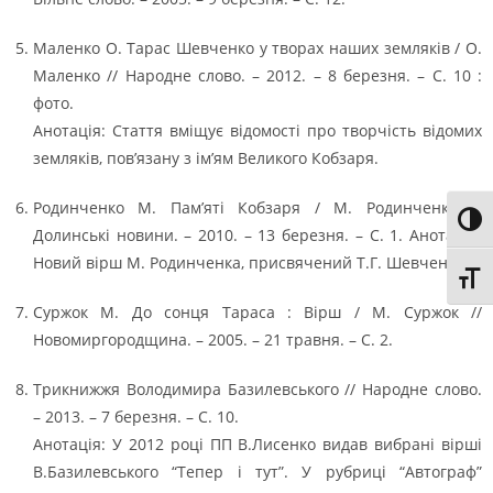
Маленко О. Тарас Шевченко у творах наших земляків / О.
Маленко // Народне слово. – 2012. – 8 березня. – С. 10 :
фото.
Анотація: Стаття вміщує відомості про творчість відомих
земляків, пов’язану з ім’ям Великого Кобзаря.
Родинченко М. Пам’яті Кобзаря / М. Родинченко //
Toggl
Долинські новини. – 2010. – 13 березня. – С. 1. Анотація:
Новий вірш М. Родинченка, присвячений Т.Г. Шевченку.
Toggl
Суржок М. До сонця Тараса : Вірш / М. Суржок //
Новомиргородщина. – 2005. – 21 травня. – С. 2.
Трикнижжя Володимира Базилевського // Народне слово.
– 2013. – 7 березня. – С. 10.
Анотація: У 2012 році ПП В.Лисенко видав вибрані вірші
В.Базилевського “Тепер і тут”. У рубриці “Автограф”