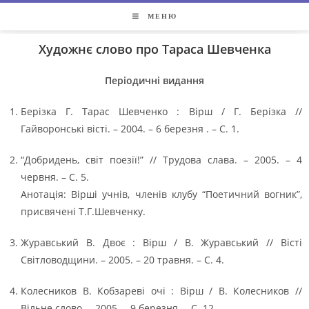
МЕНЮ
Художнє слово про Тараса Шевченка
Періодичні видання
Берізка Г. Тарас Шевченко : Вірш / Г. Берізка //
Гайворонські вісті. – 2004. – 6 березня . – С. 1.
“Добридень, світ поезії!” // Трудова слава. – 2005. – 4
червня. – С. 5.
Анотація: Вірші учнів, членів клубу “Поетичний вогник”,
присвячені Т.Г.Шевченку.
Журавський В. Двоє : Вірш / В. Журавський // Вісті
Світловодщини. – 2005. – 20 травня. – С. 4.
Колесников В. Кобзареві очі : Вірш / В. Колесников //
Вільне слово. – 2005. – 9 березня. – С. 12.