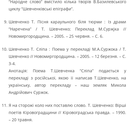
“Народне слово” вмістило кілька творів В.Базилевського
циклу “Шевченківські епіграфи”.
Шевченко Т. Пісня караульного біля тюрми : Із драми
“Наречена” / Т. Шевченко; Переклад М.Суржjка //
Новомиргородщина. – 2005. – 25 червня. – С. 6.
Шевченко Т. Сліпа : Поема у перекладі М.А.Суржока / Т.
Шевченко // Новомиргородщина. – 2005. – 12 березня. – С.
3-4.
Анотація: Поема Т.Шевченка “Сліпа” подається у
перекладі з російської, якою її написав Т.Шевченко, на
українську, автор перекладу – наш земляк Микола
Андрійович Суржок.
Я на сторожі коло них поставлю слово. Т. Шевченко: Вірші
поетів Кіровоградщини // Кіровоградська правда. – 1990.
– 20 травня.