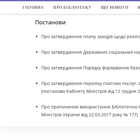
ГОЛОВНА
ПРО БІБЛІОТЕКУ
ЩО НОВОГО
Постанови
Про затвердження плану заходів щодо реаліз
Про затвердження Державних соціальних нор
Про затвердження Порядку формування базово
Про затвердження переліку платних послуг, 
(постанова Кабінету Міністрів від 12 грудня 2
Про припинення використання Бібліотечно-бі
Міністрів України від 22.03.2017 року № 177)