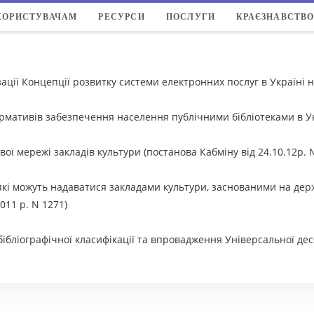
КОРИСТУВАЧАМ
РЕСУРСИ
ПОСЛУГИ
КРАЄЗНАВСТВ
ації Концепції розвитку системи електронних послуг в Україні 
мативів забезпечення населення публічними бібліотеками в Ук
ї мережі закладів культури (постанова Кабміну від 24.10.12р. 
які можуть надаватися закладами культури, заснованими на дер
011 р. N 1271)
бліографічної класифікації та впровадження Універсальної деся